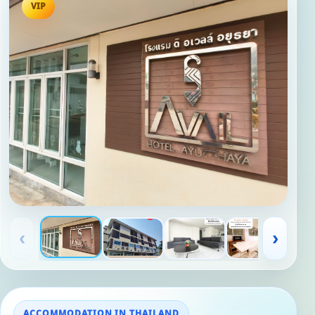
VIP
‹
›
ACCOMMODATION IN THAILAND