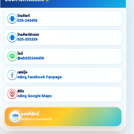
โทรศัพท์
035-244456
โทรศัพท์สำรอง
035-355359
ไลน์
@ah035244456
เฟสบุ๊ค
คลิกดู Facebook Fanpage
พิกัด
คลิกดู Google Maps
จองที่พักนี้
ติดต่อผ่าน Facebook