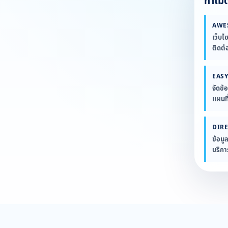
ทำไมต้
AWE
เว็บไ
ติดต่
EASY
จัดข้
แผนที
DIR
ข้อมู
บริก