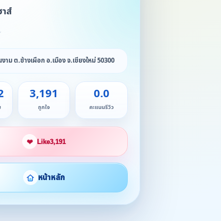
าส์
★
ันงาม ต.ช้างเผือก อ.เมือง จ.เชียงใหม่ 50300
2
3,191
0.0
ม
ถูกใจ
คะแนนรีวิว
❤
Like
3,191
หน้าหลัก