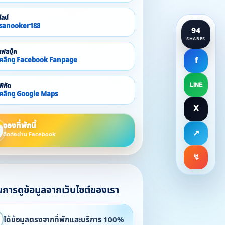
ไลน์
sanooker188
94
SHARES
เฟสบุ๊ค
คลิกดู Facebook Fanpage
f
พิกัด
LINE
คลิกดู Google Maps
X
จองที่พักนี้
↗
ติดต่อผ่าน Facebook
↯
ในการดูข้อมูลจากเว็บไซต์ของเรา
ได้ข้อมูลตรงจากที่พักและบริการ 100%