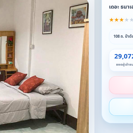
เดอะ ธนาเฮ
★
★
★
★
108 ถ. ป่าต
29,07
ยอดผู้เข้าช