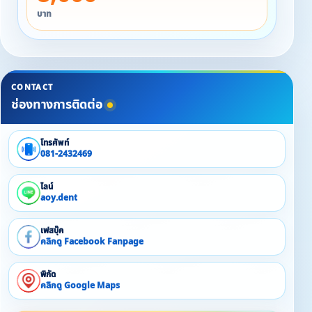
บาท
CONTACT
ช่องทางการติดต่อ
โทรศัพท์
081-2432469
ไลน์
aoy.dent
เฟสบุ๊ค
คลิกดู Facebook Fanpage
พิกัด
คลิกดู Google Maps