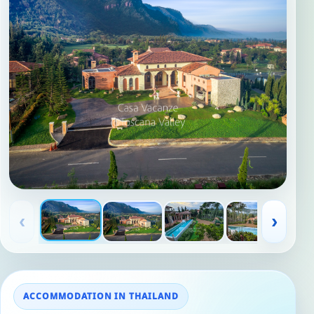
‹
›
ACCOMMODATION IN THAILAND