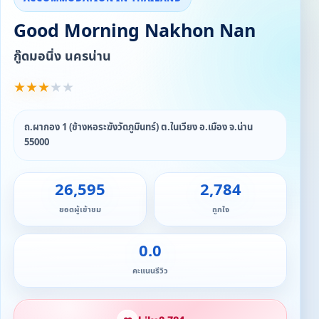
Good Morning Nakhon Nan
กู๊ดมอนิ่ง นครน่าน
★
★
★
★
★
ถ.ผากอง 1 (ข้างหอระฆังวัดภูมินทร์) ต.ในเวียง อ.เมือง จ.น่าน
55000
26,595
2,784
ยอดผู้เข้าชม
ถูกใจ
0.0
คะแนนรีวิว