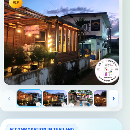
VIP
‹
›
ACCOMMODATION IN THAILAND