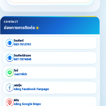
CONTACT
ช่องทางการติดต่อ
โทรศัพท์
083-7613761
โทรศัพท์สำรอง
087-7874848
ไลน์
.nan16kh
เฟสบุ๊ค
คลิกดู Facebook Fanpage
พิกัด
คลิกดู Google Maps