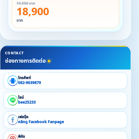
19,900 บาท
• อาหารเช้า
18,900
• ข้าวต้ม หมู/ไก่
• กาแฟ โอวัลติน ขนมปัง
บาท
• น้ำดื่ม 4 แพ็ค
• น้ำแข็ง 4 กระสอบ
• ถ่านปิ้งย่าง 1 กระสอบ
CONTACT
ช่องทางการติดต่อ
โทรศัพท์
082-9639879
ไลน์
bee25233
เฟสบุ๊ค
คลิกดู Facebook Fanpage
พิกัด