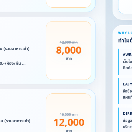
/ห้อง/คืน
2568 ถึง 4 มกราคม
ี้ได้***
WHY L
ยน 2569 จะไม่สามารถใช้
ทำไมต้
12,000 บาท
8,000
น (รวมอาหารเช้า)
AWE
บาท
เว็บไ
00.-/ห้อง/คืน
ติดต่
้อง/คืน
.-/ห้อง/คืน
EASY
จัดข้
2568 ถึง 4 มกราคม
แผนที
ี้ได้***
ยน 2569 จะไม่สามารถใช้
DIR
16,000 บาท
12,000
น (รวมอาหารเช้า)
ข้อมู
บริก
บาท