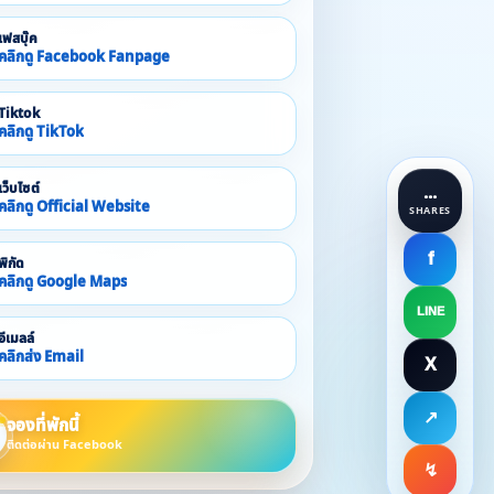
เฟสบุ๊ค
คลิกดู Facebook Fanpage
Tiktok
คลิกดู TikTok
เว็บไซต์
...
คลิกดู Official Website
SHARES
f
พิกัด
คลิกดู Google Maps
LINE
อีเมลล์
คลิกส่ง Email
X
↗
จองที่พักนี้
ติดต่อผ่าน Facebook
↯