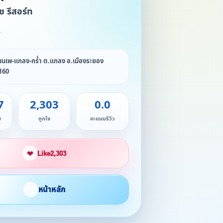
ช รีสอร์ท
★
ถนนเพ-แกลง-กร่ำ ต.แกลง อ.เมืองระยอง
160
7
2,303
0.0
ม
ถูกใจ
คะแนนรีวิว
❤
Like
2,303
หน้าหลัก