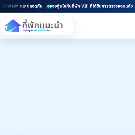
ายๆ และปลอดภัย
จองอุ่นใจกับที่พัก VIP ที่ได้รับการตรวจสอบแล้ว
ยินดีต