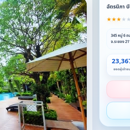
ฉัตรนิภา บี
★
★
★
★
345 หมู่ 6 
จ.ระยอง 21
23,36
ยอดผู้เข้าช