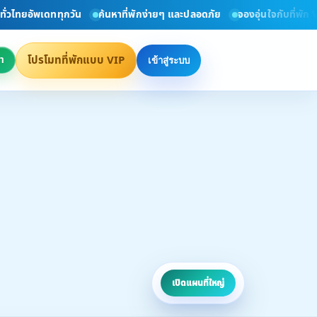
ัพเดททุกวัน
ค้นหาที่พักง่ายๆ และปลอดภัย
จองอุ่นใจกับที่พัก VIP ที่ไ
โปรโมทที่พักแบบ VIP
า
เข้าสู่ระบบ
เปิดแผนที่ใหญ่