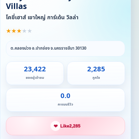
Villas
โคซี่เฮาส์ เขาใหญ่ การ์เด้น วิลล่า
★
★
★
★
★
ต.คลองม่วง อ.ปากช่อง จ.นครราชสีมา 30130
23,422
2,285
ยอดผู้เข้าชม
ถูกใจ
0.0
คะแนนรีวิว
❤
Like
2,285