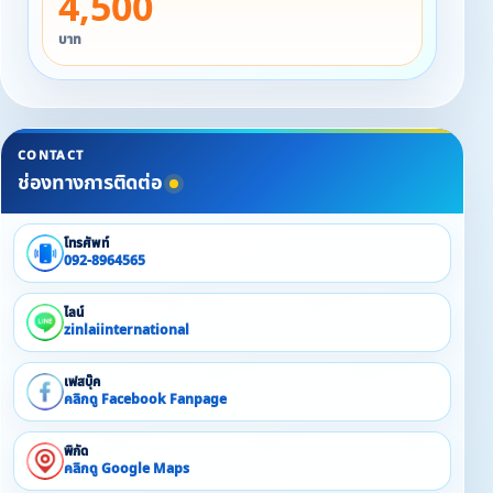
4,500
● 16-17 ท่าน 10,900 บาท
● 18-19 ท่าน 11,900 บาท
บาท
ราคารวมอาหารเช้า (ไม่รับอาหารเช้ามีส่วนลดอีก)
CONTACT
ช่องทางการติดต่อ
โทรศัพท์
092-8964565
ไลน์
zinlaiinternational
เฟสบุ๊ค
คลิกดู Facebook Fanpage
พิกัด
คลิกดู Google Maps