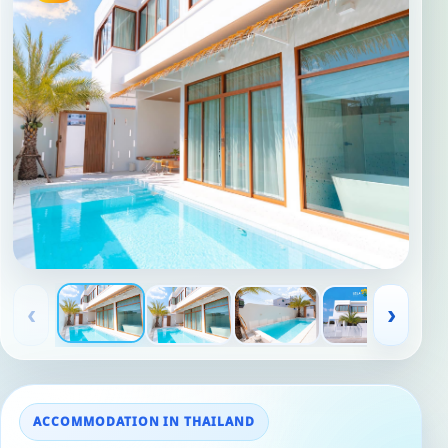
‹
›
ACCOMMODATION IN THAILAND