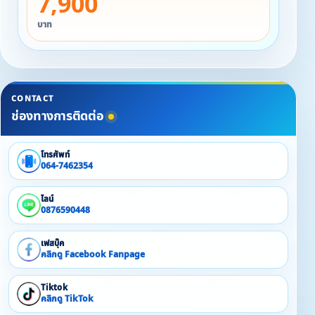
7,900
▪ Free ขนมและเครื่องดื่ม
บาท
▪ Free ห่วงยางเด็ก & ผู้ใหญ่
▪ Free จักรยานให้ปั่นเล่นชิล ๆ
CONTACT
ช่องทางการติดต่อ
โทรศัพท์
064-7462354
ไลน์
0876590448
เฟสบุ๊ค
คลิกดู Facebook Fanpage
Tiktok
คลิกดู TikTok