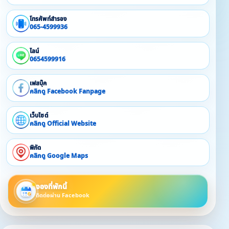
โทรศัพท์สำรอง
065-4599936
ไลน์
0654599916
เฟสบุ๊ค
คลิกดู Facebook Fanpage
เว็บไซต์
คลิกดู Official Website
พิกัด
คลิกดู Google Maps
จองที่พักนี้
ติดต่อผ่าน Facebook