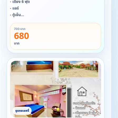
- เตียง 6 ฟุต
- แอร์
- ตู้เย็น
- อ่างอาบน้ำ
700 บาท
680
บาท