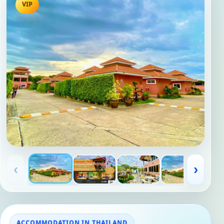
VIP
‹
›
ACCOMMODATION IN THAILAND