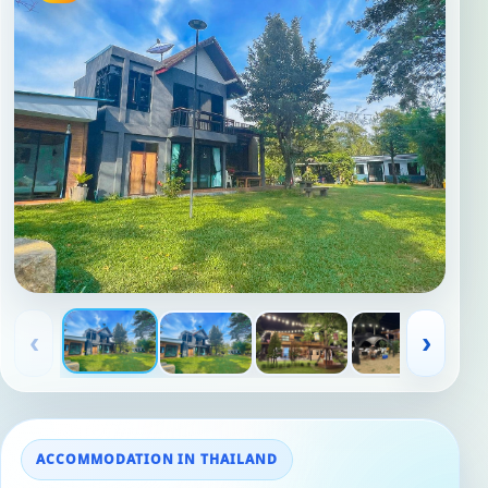
‹
›
ACCOMMODATION IN THAILAND