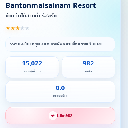
Bantonmaisainam Resort
บ้านต้นไม้สายน้ำ รีสอร์ท
★
★
★
★
★
55/5 ม.4 บ้านนาขุนแสน ต.สวนผึ้ง อ.สวนผึ้ง จ.ราชบุรี 70180
15,022
982
ยอดผู้เข้าชม
ถูกใจ
0.0
คะแนนรีวิว
❤
Like
982