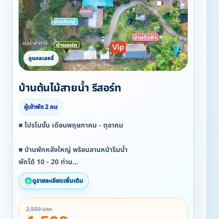
บ้านต้นไม้สายน้ำ รีสอร์ท
ผู้เข้าพัก 2 คน
■ โปรโมชั่น เดือนพฤษภาคม - ตุลาคม
■ บ้านพักหลังใหญ่ พร้อมลานหน้าริมน้ำ
พักได้ 10 - 20 ท่าน
2 ห้องนอน 1 ห้องโถงใหญ่ 3 ห้องน้ำ
ดูรายละเอียดเพิ่มเติม
▪ วันจันทร์ - ศุกร์
2,500 บาท
จากปกติ 18,000 บาท