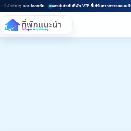
ายๆ และปลอดภัย
จองอุ่นใจกับที่พัก VIP ที่ได้รับการตรวจสอบแล้ว
ยินดีต