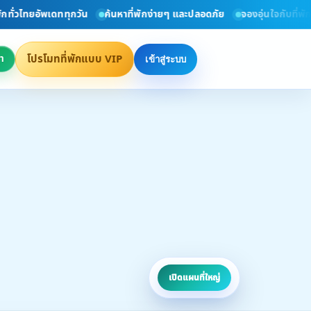
พเดททุกวัน
ค้นหาที่พักง่ายๆ และปลอดภัย
จองอุ่นใจกับที่พัก VIP ที่ได
โปรโมทที่พักแบบ VIP
า
เข้าสู่ระบบ
เปิดแผนที่ใหญ่