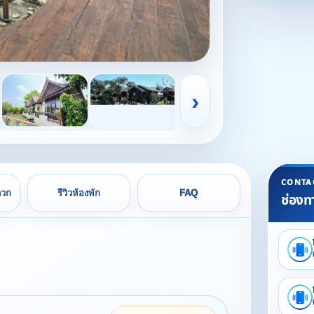
›
CONTA
ดวก
รีวิวห้องพัก
FAQ
ช่องท