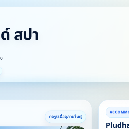
ด์ สปา
00
ACCOMMO
กดรูปเพื่อดูภาพใหญ่
Pludha