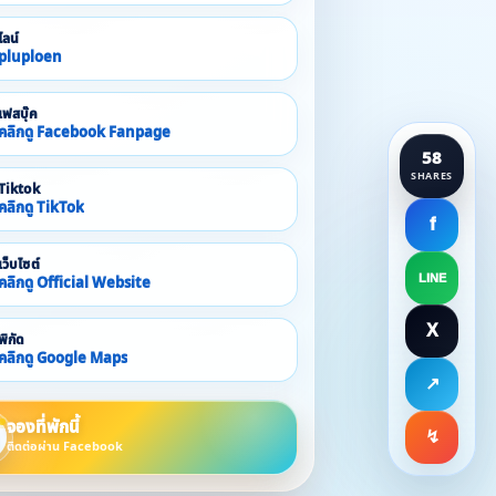
ไลน์
pluploen
เฟสบุ๊ค
คลิกดู Facebook Fanpage
58
SHARES
Tiktok
คลิกดู TikTok
f
เว็บไซต์
LINE
คลิกดู Official Website
X
พิกัด
คลิกดู Google Maps
↗
จองที่พักนี้
↯
ติดต่อผ่าน Facebook