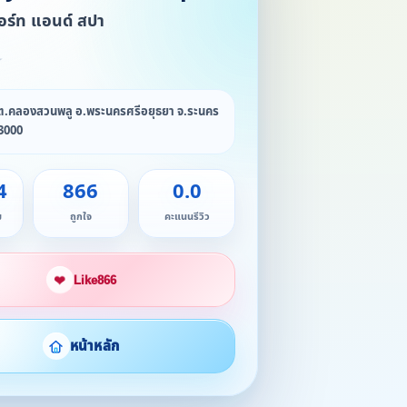
สอร์ท แอนด์ สปา
★
 ต.คลองสวนพลู อ.พระนครศรีอยุธยา จ.ระนคร
13000
4
866
0.0
ม
ถูกใจ
คะแนนรีวิว
❤
Like
866
หน้าหลัก