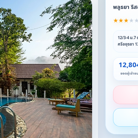
พลูธยา รี
★
★
★
★
12/3-4 ม.7
ศรีอยุธยา 
12,80
ยอดผู้เข้าช