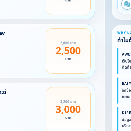
บาท
ew
WHY L
ทำไมต้
2,600 บาท
2,500
AWE
ท
บาท
เว็บไ
ติดต่
EASY
zzi
จัดข้
แผนที
3,200 บาท
3,000
DIR
ท
บาท
ข้อมู
บริก