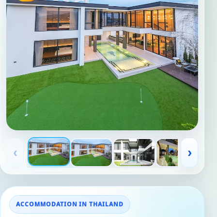
‹
›
ACCOMMODATION IN THAILAND