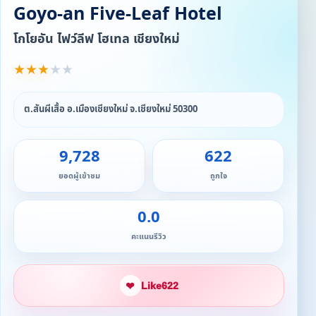
Goyo-an Five-Leaf Hotel
โกโยอัน ไฟว์ลีฟ โฮเทล เชียงใหม่
★
★
★
★
★
ต.สันผีเสื้อ อ.เมืองเชียงใหม่ จ.เชียงใหม่ 50300
9,728
622
ยอดผู้เข้าชม
ถูกใจ
0.0
คะแนนรีวิว
❤
Like
622