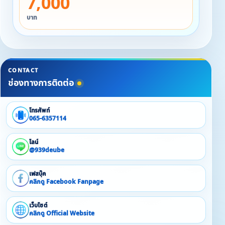
7,000
ท่าน
▪ วันเสาร์-อาทิตย์ ราคา 30,000 บาท / คืน / 10 ท่าน
บาท
▪ วันหยุดนักขัตฤกษ์ / เทศกาล ราคา 30,000 บาท / คืน / 10
ท่าน
▪ ท่านที่ 11-15 มีค่าบริการเสริมท่านละ 1,000 บาท
CONTACT
ช่องทางการติดต่อ
โทรศัพท์
065-6357114
ไลน์
@939deube
เฟสบุ๊ค
คลิกดู Facebook Fanpage
เว็บไซต์
คลิกดู Official Website