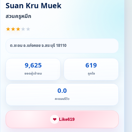
Suan Kru Muek
สวนครูหมึก
★
★
★
★
★
ต.ชะอม อ.แก่งคอย จ.สระบุรี 18110
9,625
619
ยอดผู้เข้าชม
ถูกใจ
0.0
คะแนนรีวิว
❤
Like
619