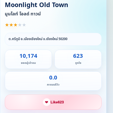
Moonlight Old Town
มูนไลท์ โอลด์ ทาวน์
★
★
★
★
★
ต.ศรีภูมิ อ.เมืองเชียงใหม่ จ.เชียงใหม่ 50200
10,174
623
ยอดผู้เข้าชม
ถูกใจ
0.0
คะแนนรีวิว
❤
Like
623