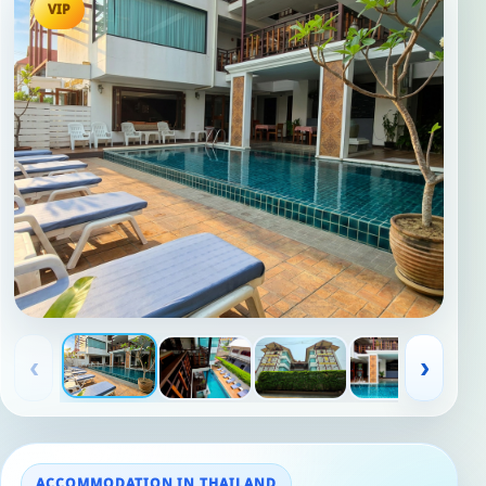
VIP
‹
›
ACCOMMODATION IN THAILAND