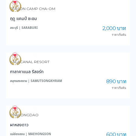
3,549
45,868
SEASON CAMP CHA-OM
ฤดู แคมป์ ชะอม
2,000 บาท
สระบุรี | SARABURI
ราคาเริ่มต้น
3,407
37,103
KALACANAL RESORT
กาลาคาแนล รีสอร์ท
890 บาท
สมุทรสงคราม | SAMUTSONGKHRAM
ราคาเริ่มต้น
6,299
45,895
PHALONGDAO
ผาหลงดาว
600 บาท
แม่ฮ่องสอน | MAEHONGSON