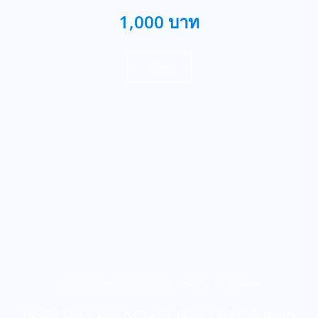
1,000 บาท
จองเลย
INGDAO KHAOYAI RESORT-อิงดาวเขาใหญ่ รีสอร์ท
INGDAO KHAOYAI RESORT อิงดาว