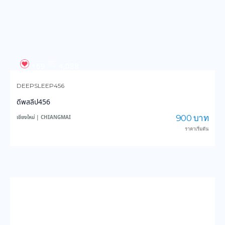
169
4,088
DEEPSLEEP456
ดีพสลีป456
900 บาท
เชียงใหม่ | CHIANGMAI
ราคาเริ่มต้น