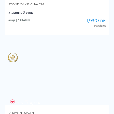
STONE CAMP CHA-OM
สโตนแคมป์ ชะอม
1,990 บาท
สระบุรี | SARABURI
ราคาเริ่มต้น
205
4,754
PHAYONTAWAN