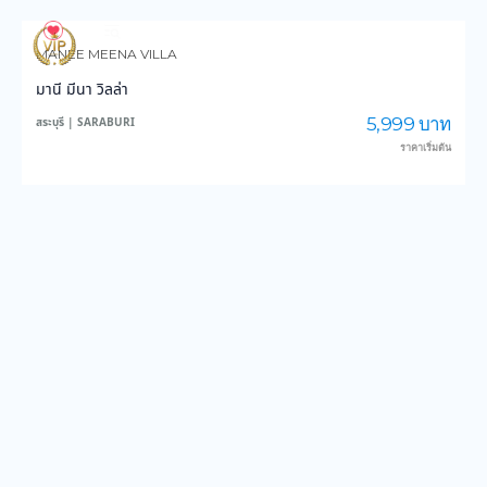
820
13,487
MANEE MEENA VILLA
มานี มีนา วิลล่า
5,999 บาท
สระบุรี | SARABURI
ราคาเริ่มต้น