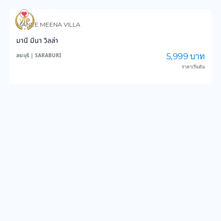
844
14,072
MANEE MEENA VILLA
มานี มีนา วิลล่า
5,999 บาท
สระบุรี | SARABURI
ราคาเริ่มต้น