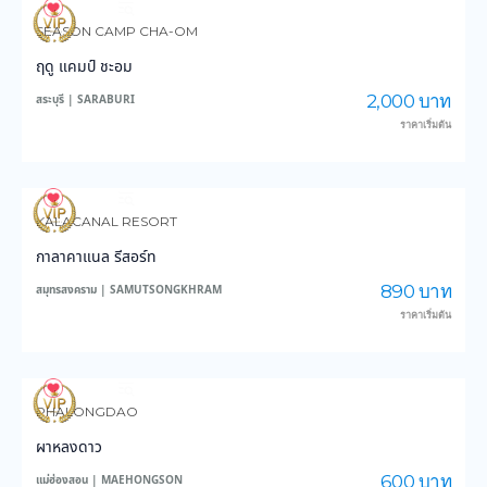
3,577
46,451
SEASON CAMP CHA-OM
ฤดู แคมป์ ชะอม
2,000 บาท
สระบุรี | SARABURI
ราคาเริ่มต้น
3,426
37,659
KALACANAL RESORT
กาลาคาแนล รีสอร์ท
890 บาท
สมุทรสงคราม | SAMUTSONGKHRAM
ราคาเริ่มต้น
6,316
46,452
PHALONGDAO
ผาหลงดาว
600 บาท
แม่ฮ่องสอน | MAEHONGSON