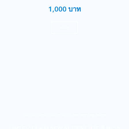
1,000 บาท
จองเลย
INGDAO KHAOYAI RESORT-อิงดาวเขาใหญ่ รีสอร์ท
INGDAO KHAOYAI RESORT อิงดาว