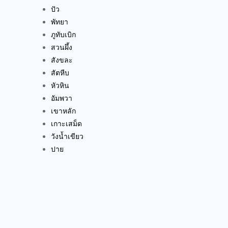
ปัว
พัทยา
ภูทับเบิก
สวนผึ้ง
สังขละ
สัตหีบ
หัวหิน
อัมพวา
เขาหลัก
เกาะเสม็ด
วังน้ำเขียว
ปาย