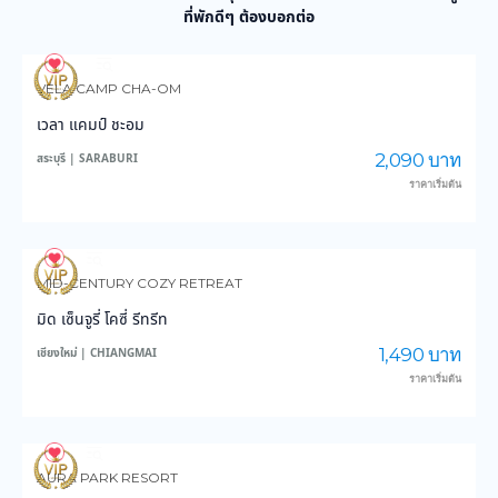
ที่พักดีๆ ต้องบอกต่อ
19
294
VELA CAMP CHA-OM
เวลา แคมป์ ชะอม
2,090 บาท
สระบุรี | SARABURI
ราคาเริ่มต้น
7
214
MID-CENTURY COZY RETREAT
มิด เซ็นจูรี่ โคซี่ รีทรีท
1,490 บาท
เชียงใหม่ | CHIANGMAI
ราคาเริ่มต้น
9
362
AURA PARK RESORT