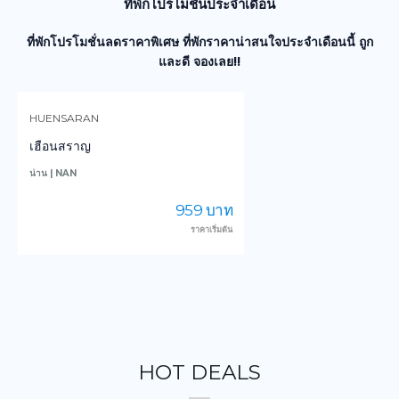
ที่พักโปรโมชั่นประจำเดือน
ที่พักโปรโมชั่นลดราคาพิเศษ ที่พักราคาน่าสนใจประจำเดือนนี้ ถูก
และดี จองเลย!!
HUENSARAN
เฮือนสราญ
น่าน | NAN
ก
959 บาท
ราคาเริ่มต้น
HOT DEALS