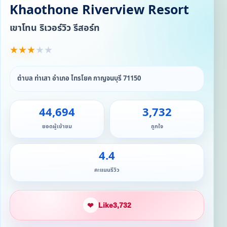
Khaothone Riverview Resort
เขาโทน ริเวอร์วิว รีสอร์ท
★
★
★
★
★
ตำบล ท่าเสา อำเภอ ไทรโยค กาญจนบุรี 71150
44,694
3,732
ยอดผู้เข้าชม
ถูกใจ
4.4
คะแนนรีวิว
❤
Like
3,732