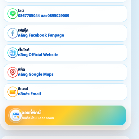
ไลน์
0867705044 และ 0895029009
เฟสบุ๊ค
คลิกดู Facebook Fanpage
เว็บไซต์
คลิกดู Official Website
พิกัด
คลิกดู Google Maps
อีเมลล์
คลิกส่ง Email
จองที่พักนี้
ติดต่อผ่าน Facebook