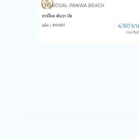
3,577
35,701
CHARCOAL PANWA BEACH
ชาร์โคล พันวา บีช
4,150 บา
ภูเก็ต | PHUKET
ราคาเริ่มต