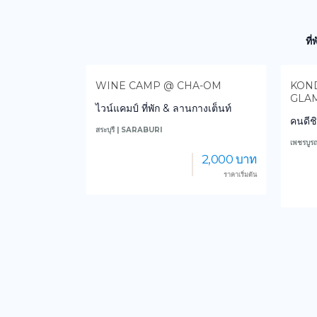
ที
H RESORT
WINE CAMP @ CHA-OM
KOND
GLA
ไวน์แคมป์ ที่พัก & ลานกางเต็นท์
สอร์ทระยอง
คนดีช
สระบุรี | SARABURI
เพชรบู
2,000 บาท
750 บาท
ราคาเริ่มต้น
ราคาเริ่มต้น