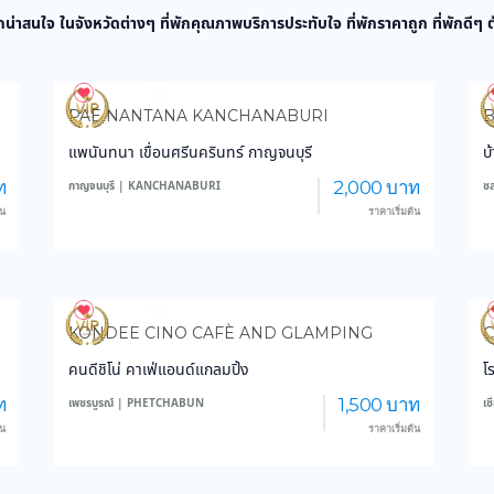
กน่าสนใจ ในจังหวัดต่างๆ ที่พักคุณภาพบริการประทับใจ ที่พักราคาถูก ที่พักดีๆ
3,864
45,315
PAE NANTANA KANCHANABURI
แพนันทนา เขื่อนศรีนครินทร์ กาญจนบุรี
บ
ท
2,000 บาท
กาญจนบุรี | KANCHANABURI
ช
้น
ราคาเริ่มต้น
3,162
28,619
KONDEE CINO CAFÈ AND GLAMPING
C
คนดีชิโน่ คาเฟ่แอนด์แกลมปิ้ง
โ
ท
1,500 บาท
เพชรบูรณ์ | PHETCHABUN
เ
้น
ราคาเริ่มต้น