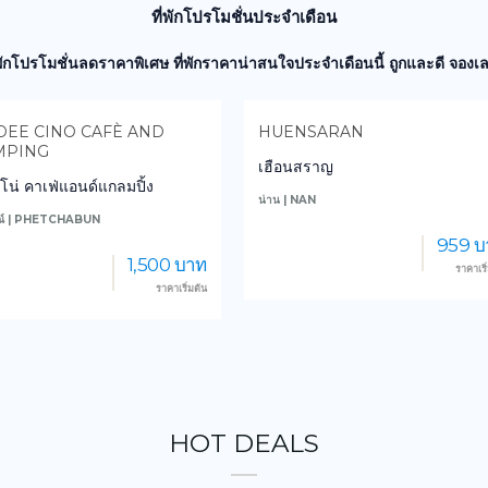
ที่พักโปรโมชั่นประจำเดือน
่พักโปรโมชั่นลดราคาพิเศษ ที่พักราคาน่าสนใจประจำเดือนนี้ ถูกและดี จองเล
EE CINO CAFÈ AND
HUENSARAN
MPING
เฮือนสราญ
ิโน่ คาเฟ่แอนด์แกลมปิ้ง
น่าน | NAN
รณ์ | PHETCHABUN
959 บ
1,500 บาท
ราคาเริ
ราคาเริ่มต้น
HOT DEALS