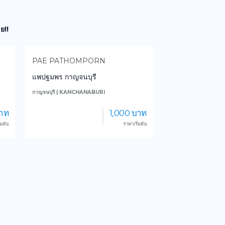
ย!!
PAE PATHOMPORN
GOODVIEW R
แพปฐมพร กาญจนบุรี
กู๊ดวิว รีสอร์ท แ
กาญจนบุรี | KANCHANABURI
กาญจนบุรี | KANCHA
าท
1,000 บาท
่มต้น
ราคาเริ่มต้น