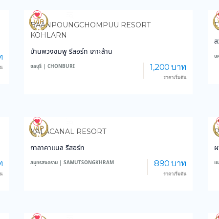
4,175
149,823
BAANPOUNGCHOMPUU RESORT
F
KOHLARN
ส
บ้านพวงชมพู รีสอร์ท เกาะล้าน
ท
น
1,200 บาท
ชลบุรี | CHONBURI
้น
ราคาเริ่มต้น
3,412
37,191
KALACANAL RESORT
กาลาคาแนล รีสอร์ท
ผ
ท
890 บาท
สมุทรสงคราม | SAMUTSONGKHRAM
แ
้น
ราคาเริ่มต้น