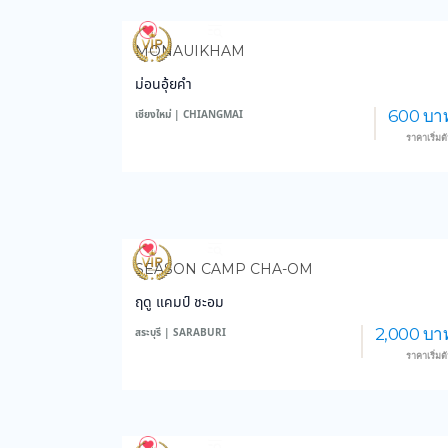
3,973
48,599
MONAUIKHAM
ม่อนอุ้ยคำ
600 บา
เชียงใหม่ | CHIANGMAI
ราคาเริ่มต
3,551
45,953
SEASON CAMP CHA-OM
ฤดู แคมป์ ชะอม
2,000 บา
สระบุรี | SARABURI
ราคาเริ่มต