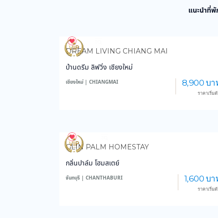
แนะนำที่พั
960
13,969
DREAM LIVING CHIANG MAI
บ้านดรีม ลิฟวิ่ง เชียงใหม่
8,900 บา
เชียงใหม่ | CHIANGMAI
ราคาเริ่มต
3,757
59,093
GLIN PALM HOMESTAY
กลิ่นปาล์ม โฮมสเตย์
1,600 บา
จันทบุรี | CHANTHABURI
ราคาเริ่มต