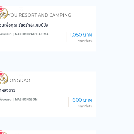
4,284
47,328
OR YOU RESORT AND CAMPING
วนเพื่อคุณ รีสอร์ท&แคมป์ปิ้ง
1,050 บาท
ครราชสีมา | NAKHONRATCHASIMA
ราคาเริ่มต้น
6,303
45,979
PHALONGDAO
าหลงดาว
600 บาท
ม่ฮ่องสอน | MAEHONGSON
ราคาเริ่มต้น