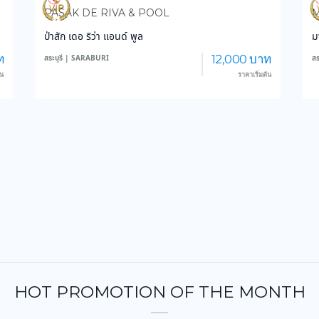
3,827
47,028
PASAK DE RIVA & POOL
M
ป่าสัก เดอ ริว่า แอนด์ พูล
ม
ท
12,000 บาท
สระบุรี | SARABURI
สร
้น
ราคาเริ่มต้น
HOT PROMOTION OF THE MONTH