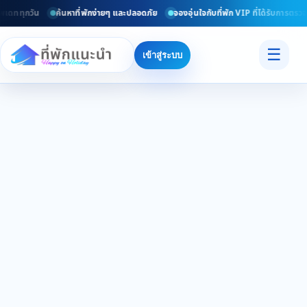
ัพเดททุกวัน
ค้นหาที่พักง่ายๆ และปลอดภัย
จองอุ่นใจกับที่พัก VIP ที่ได้รับการตร
☰
เข้าสู่ระบบ