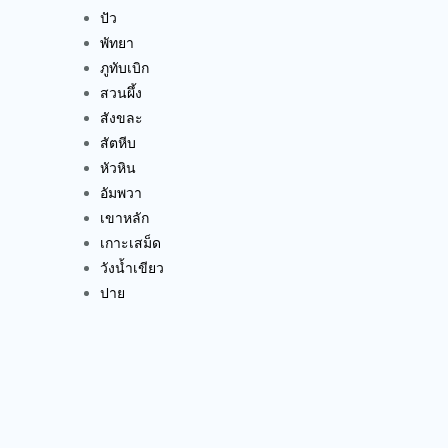
ปัว
พัทยา
ภูทับเบิก
สวนผึ้ง
สังขละ
สัตหีบ
หัวหิน
อัมพวา
เขาหลัก
เกาะเสม็ด
วังน้ำเขียว
ปาย