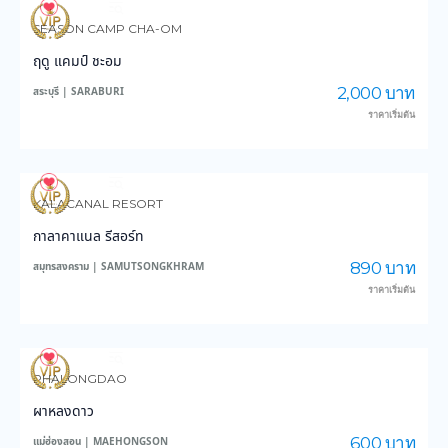
3,564
46,083
SEASON CAMP CHA-OM
ฤดู แคมป์ ชะอม
2,000 บาท
สระบุรี | SARABURI
ราคาเริ่มต้น
3,423
37,326
KALACANAL RESORT
กาลาคาแนล รีสอร์ท
890 บาท
สมุทรสงคราม | SAMUTSONGKHRAM
ราคาเริ่มต้น
6,309
46,095
PHALONGDAO
ผาหลงดาว
600 บาท
แม่ฮ่องสอน | MAEHONGSON