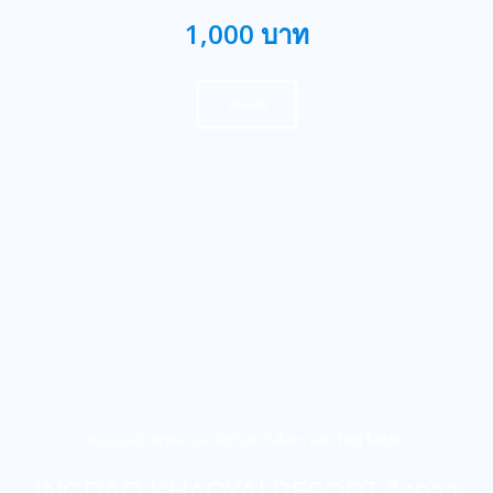
1,000 บาท
จองเลย
INGDAO KHAOYAI RESORT-อิงดาวเขาใหญ่ รีสอร์ท
INGDAO KHAOYAI RESORT อิงดาว