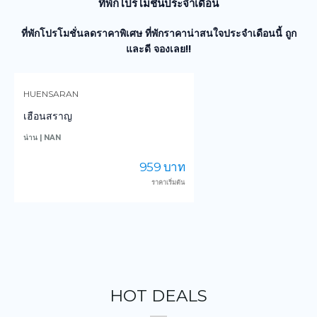
ที่พักโปรโมชั่นประจำเดือน
ที่พักโปรโมชั่นลดราคาพิเศษ ที่พักราคาน่าสนใจประจำเดือนนี้ ถูก
และดี จองเลย!!
PAE PATHOMPORN
แพปฐมพร กาญจนบุรี
กาญจนบุรี | KANCHANABURI
ก
1,000 บาท
ราคาเริ่มต้น
HOT DEALS