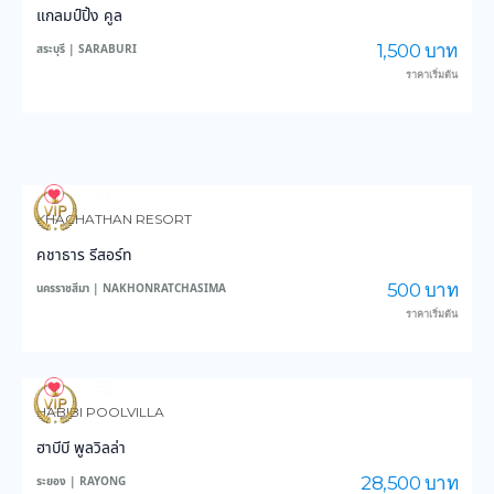
แกลมป์ปิ้ง คูล
1,500 บาท
สระบุรี | SARABURI
ราคาเริ่มต้น
57
912
KHACHATHAN RESORT
คชาธาร รีสอร์ท
500 บาท
นครราชสีมา | NAKHONRATCHASIMA
ราคาเริ่มต้น
78
1,771
HABIBI POOLVILLA
ฮาบีบี พูลวิลล่า
28,500 บาท
ระยอง | RAYONG