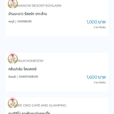
4,077
102,854
BAANMANOW RESORT KOHLARN
บ้านมะนาว รีสอร์ท เกาะล้าน
1,000 บาท
ชลบุรี | CHONBURI
ราคาเริ่มต้น
3,768
59,223
GLIN PALM HOMESTAY
กลิ่นปาล์ม โฮมสเตย์
1,600 บาท
จันทบุรี | CHANTHABURI
ราคาเริ่มต้น
3,176
28,748
KONDEE CINO CAFÈ AND GLAMPING
คนดีชิโน่ คาเฟ่แอนด์แกลมปิ้ง