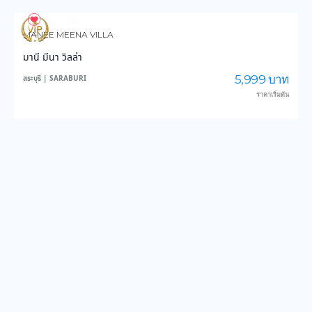
834
13,688
MANEE MEENA VILLA
มานี มีนา วิลล่า
5,999 บาท
สระบุรี | SARABURI
ราคาเริ่มต้น