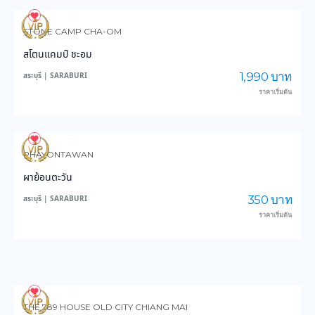
105
2,599
STONE CAMP CHA-OM
สโตนแคมป์ ชะอม
1,990 บาท
สระบุรี | SARABURI
ราคาเริ่มต้น
219
4,976
PHAYONTAWAN
ผาย้อนตะวัน
350 บาท
สระบุรี | SARABURI
ราคาเริ่มต้น
127
3,782
THE 789 HOUSE OLD CITY CHIANG MAI