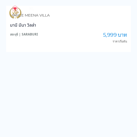
841
13,928
MANEE MEENA VILLA
มานี มีนา วิลล่า
5,999 บาท
สระบุรี | SARABURI
ราคาเริ่มต้น