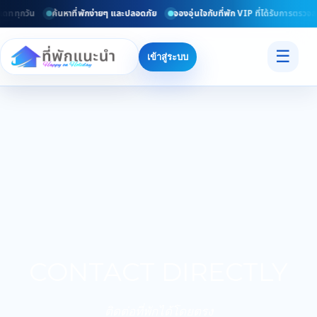
เดททุกวัน
ค้นหาที่พักง่ายๆ และปลอดภัย
จองอุ่นใจกับที่พัก VIP ที่ได้รับการตรวจส
☰
เข้าสู่ระบบ
CONTACT DIRECTLY
ติดต่อที่พักได้โดยตรง