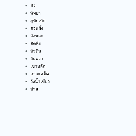
ปัว
พัทยา
ภูทับเบิก
สวนผึ้ง
สังขละ
สัตหีบ
หัวหิน
อัมพวา
เขาหลัก
เกาะเสม็ด
วังน้ำเขียว
ปาย