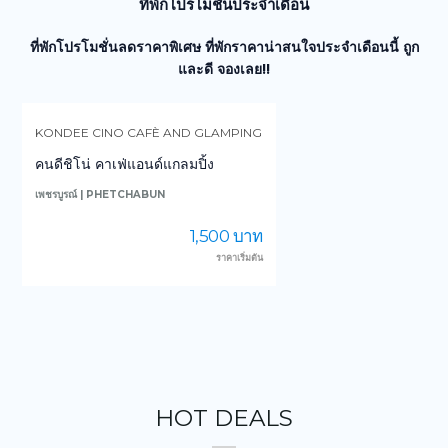
ที่พักโปรโมชั่นประจำเดือน
ที่พักโปรโมชั่นลดราคาพิเศษ ที่พักราคาน่าสนใจประจำเดือนนี้ ถูก
และดี จองเลย!!
KONDEE CINO CAFÈ AND GLAMPING
คนดีชิโน่ คาเฟ่แอนด์แกลมปิ้ง
เพชรบูรณ์ | PHETCHABUN
น
1,500 บาท
ราคาเริ่มต้น
HOT DEALS