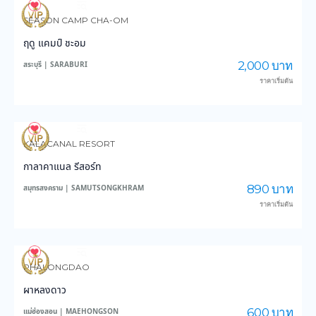
3,572
46,310
SEASON CAMP CHA-OM
ฤดู แคมป์ ชะอม
2,000 บาท
สระบุรี | SARABURI
ราคาเริ่มต้น
3,425
37,537
KALACANAL RESORT
กาลาคาแนล รีสอร์ท
890 บาท
สมุทรสงคราม | SAMUTSONGKHRAM
ราคาเริ่มต้น
6,315
46,329
PHALONGDAO
ผาหลงดาว
600 บาท
แม่ฮ่องสอน | MAEHONGSON