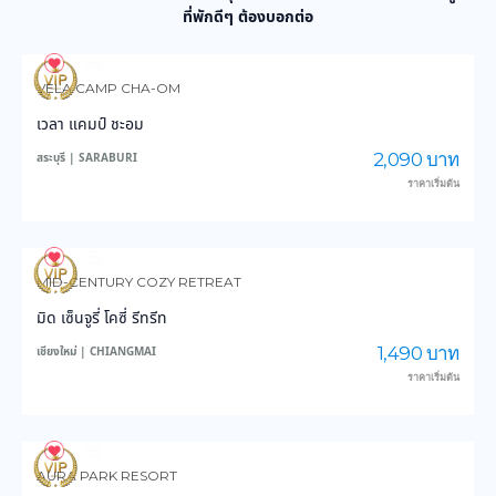
ที่พักดีๆ ต้องบอกต่อ
0
2
VELA CAMP CHA-OM
เวลา แคมป์ ชะอม
2,090 บาท
สระบุรี | SARABURI
ราคาเริ่มต้น
0
2
MID-CENTURY COZY RETREAT
มิด เซ็นจูรี่ โคซี่ รีทรีท
1,490 บาท
เชียงใหม่ | CHIANGMAI
ราคาเริ่มต้น
6
206
AURA PARK RESORT