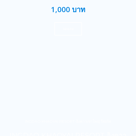
1,000 บาท
จองเลย
INGDAO KHAOYAI RESORT-อิงดาวเขาใหญ่ รีสอร์ท
INGDAO KHAOYAI RESORT อิงดาว