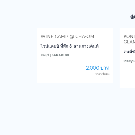
ที
 RESORT
WINE CAMP @ CHA-OM
KONDE
GLAM
ไวน์แคมป์ ที่พัก & ลานกางเต็นท์
อร์ทระยอง
คนดีชิโ
สระบุรี | SARABURI
เพชรบูรณ
2,000 บาท
750 บาท
ราคาเริ่มต้น
ราคาเริ่มต้น