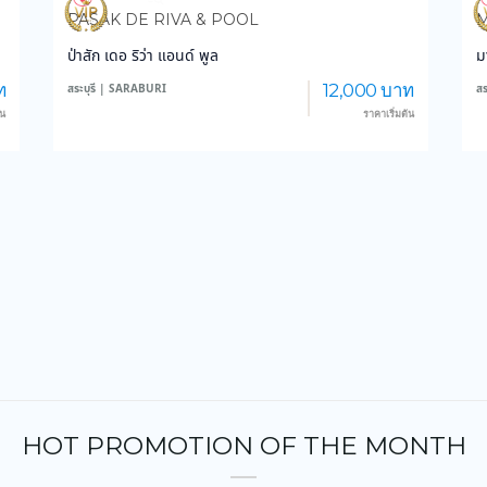
3,837
47,142
PASAK DE RIVA & POOL
M
ป่าสัก เดอ ริว่า แอนด์ พูล
ม
ท
12,000 บาท
สระบุรี | SARABURI
สร
้น
ราคาเริ่มต้น
HOT PROMOTION OF THE MONTH