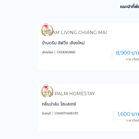
แนะนำที่พั
971
14,120
DREAM LIVING CHIANG MAI
บ้านดรีม ลิฟวิ่ง เชียงใหม่
8,900 บา
เชียงใหม่ | CHIANGMAI
ราคาเริ่มต
3,768
59,223
GLIN PALM HOMESTAY
กลิ่นปาล์ม โฮมสเตย์
1,600 บา
จันทบุรี | CHANTHABURI
ราคาเริ่มต