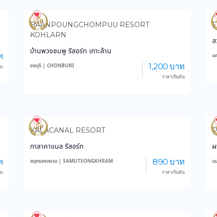
4,186
150,012
BAANPOUNGCHOMPUU RESORT
F
KOHLARN
ส
บ้านพวงชมพู รีสอร์ท เกาะล้าน
ท
น
1,200 บาท
ชลบุรี | CHONBURI
้น
ราคาเริ่มต้น
3,423
37,326
KALACANAL RESORT
กาลาคาแนล รีสอร์ท
ผ
ท
890 บาท
สมุทรสงคราม | SAMUTSONGKHRAM
แ
้น
ราคาเริ่มต้น