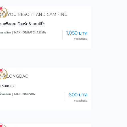
4,297
47,440
OR YOU RESORT AND CAMPING
วนเพื่อคุณ รีสอร์ท&แคมป์ปิ้ง
1,050 บาท
ครราชสีมา | NAKHONRATCHASIMA
ราคาเริ่มต้น
6,309
46,095
PHALONGDAO
าหลงดาว
600 บาท
ม่ฮ่องสอน | MAEHONGSON
ราคาเริ่มต้น