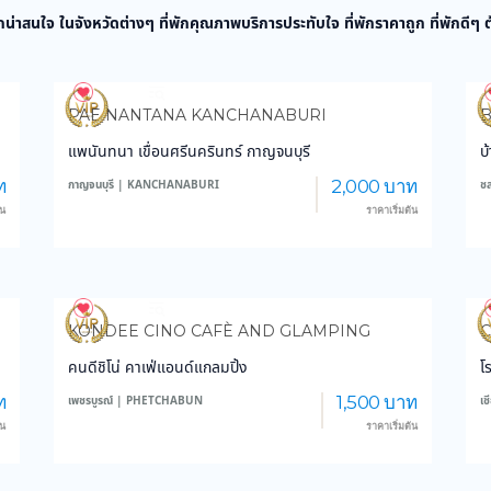
กน่าสนใจ ในจังหวัดต่างๆ ที่พักคุณภาพบริการประทับใจ ที่พักราคาถูก ที่พักดีๆ
3,877
45,448
PAE NANTANA KANCHANABURI
แพนันทนา เขื่อนศรีนครินทร์ กาญจนบุรี
บ
ท
2,000 บาท
กาญจนบุรี | KANCHANABURI
ช
้น
ราคาเริ่มต้น
3,176
28,748
KONDEE CINO CAFÈ AND GLAMPING
C
คนดีชิโน่ คาเฟ่แอนด์แกลมปิ้ง
โ
ท
1,500 บาท
เพชรบูรณ์ | PHETCHABUN
เ
้น
ราคาเริ่มต้น