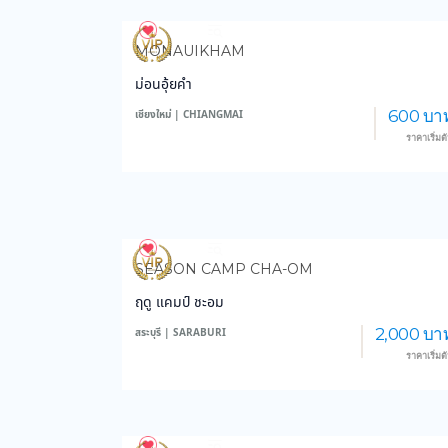
3,984
48,730
MONAUIKHAM
ม่อนอุ้ยคำ
600 บา
เชียงใหม่ | CHIANGMAI
ราคาเริ่มต
3,564
46,083
SEASON CAMP CHA-OM
ฤดู แคมป์ ชะอม
2,000 บา
สระบุรี | SARABURI
ราคาเริ่มต