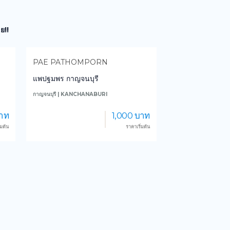
ย!!
PAE PATHOMPORN
GOODVIEW RE
แพปฐมพร กาญจนบุรี
กู๊ดวิว รีสอร์ท แอน
กาญจนบุรี | KANCHANABURI
กาญจนบุรี | KANCHANA
ท
1,000 บาท
้น
ราคาเริ่มต้น