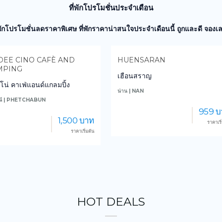
ที่พักโปรโมชั่นประจำเดือน
่พักโปรโมชั่นลดราคาพิเศษ ที่พักราคาน่าสนใจประจำเดือนนี้ ถูกและดี จองเล
E CINO CAFÈ AND
HUENSARAN
PING
เฮือนสราญ
น่ คาเฟ่แอนด์แกลมปิ้ง
น่าน | NAN
์ | PHETCHABUN
959 บา
1,500 บาท
ราคาเริ่มต
ราคาเริ่มต้น
HOT DEALS