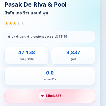
Pasak De Riva & Pool
ป่าสัก เดอ ริว่า แอนด์ พูล
★
★
★
★
★
ตำบล บ้านธาตุ อำเภอแก่งคอย จ.สระบุรี 18110
47,138
3,837
ยอดผู้เข้าชม
ถูกใจ
0.0
คะแนนรีวิว
❤
Like
3,837