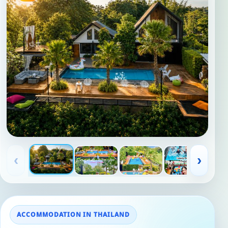
‹
›
ACCOMMODATION IN THAILAND