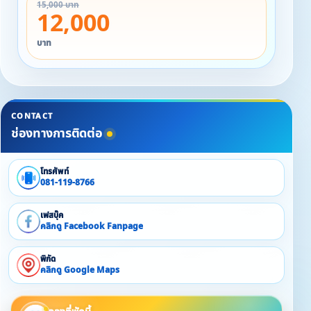
15,000 บาท
12,000
✳️ ราคา ✳️
สำหรับ 13 ท่าน
บาท
❤️ วันอาทิตย์ -พฤหัส 12,000 บาท
❤️ วันศุกร์ เสาร์ นักขัตฤกษ์ และวันหยุดต่อเนื่อง 15,000
บาท
CONTACT
⚠⚠ ราคาไม่รวม วันส่งท้ายปีเก่า-ปีใหม่ **
ช่องทางการติดต่อ
✔️ เสริมท่านละ 500 บาท/ 1 ท่าน/คืน
โทรศัพท์
081-119-8766
เฟสบุ๊ค
คลิกดู Facebook Fanpage
พิกัด
คลิกดู Google Maps