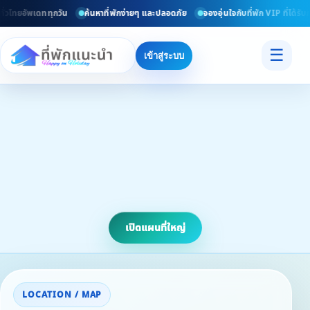
ั่วไทยอัพเดททุกวัน
ค้นหาที่พักง่ายๆ และปลอดภัย
จองอุ่นใจกับที่พัก VIP ที่ได้รั
☰
เข้าสู่ระบบ
เปิดแผนที่ใหญ่
LOCATION / MAP