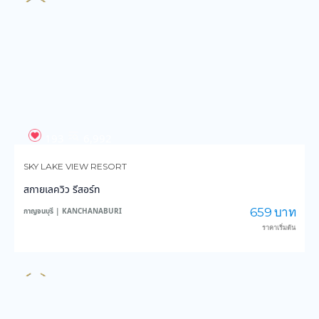
SKY LAKE VIEW RESORT
สกายเลควิว รีสอร์ท
659 บาท
กาญจนบุรี | KANCHANABURI
ราคาเริ่มต้น
172
4,193
DEEPSLEEP456
ดีพสลีป456