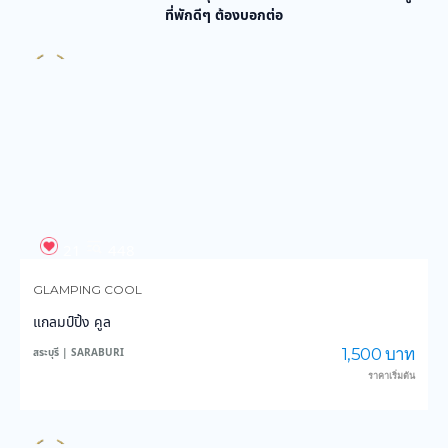
ที่พักดีๆ ต้องบอกต่อ
21
448
GLAMPING COOL
แกลมป์ปิ้ง คูล
1,500 บาท
สระบุรี | SARABURI
ราคาเริ่มต้น
48
809