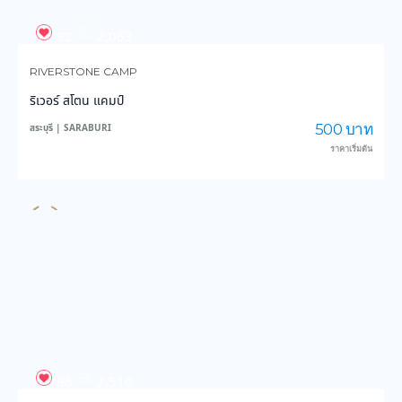
96
2,510
STONE CAMP CHA-OM
สโตนแคมป์ ชะอม
1,990 บาท
สระบุรี | SARABURI
ราคาเริ่มต้น