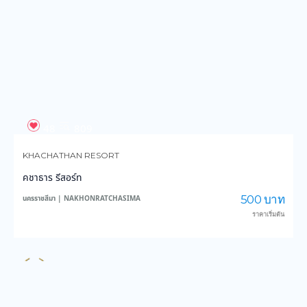
KHACHATHAN RESORT
คชาธาร รีสอร์ท
500 บาท
นครราชสีมา | NAKHONRATCHASIMA
ราคาเริ่มต้น
65
1,654
HABIBI POOLVILLA
ฮาบีบี พูลวิลล่า