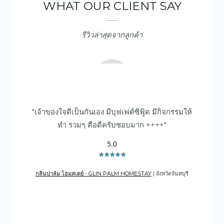
"เจ้าของใจดีเป็นกันเอง มีบุฟเฟต์ซีฟู้ด มีกิจกรรมให้
"ด
ทำ รวมๆ คือดีครับชอบมาก ++++"
5.0
กลิ่นปาล์ม โฮมสเตย์ - GLIN PALM HOMESTAY
| จังหวัดจันทบุรี
เดอะเ
ข้อมูลรายจังหวัด
ที่พักถูกและดี จองเลย!!
ภาคเหนือ