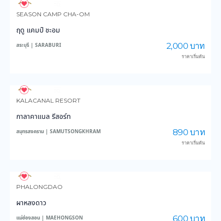
3,552
45,979
SEASON CAMP CHA-OM
ฤดู แคมป์ ชะอม
2,000 บาท
สระบุรี | SARABURI
ราคาเริ่มต้น
3,417
37,226
KALACANAL RESORT
กาลาคาแนล รีสอร์ท
890 บาท
สมุทรสงคราม | SAMUTSONGKHRAM
ราคาเริ่มต้น
6,304
45,996
PHALONGDAO
ผาหลงดาว
600 บาท
แม่ฮ่องสอน | MAEHONGSON