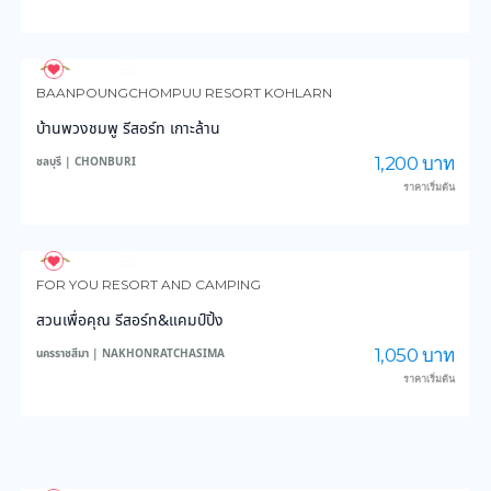
4,177
149,854
BAANPOUNGCHOMPUU RESORT KOHLARN
บ้านพวงชมพู รีสอร์ท เกาะล้าน
1,200 บาท
ชลบุรี | CHONBURI
ราคาเริ่มต้น
4,287
47,355
FOR YOU RESORT AND CAMPING
สวนเพื่อคุณ รีสอร์ท&แคมป์ปิ้ง
1,050 บาท
นครราชสีมา | NAKHONRATCHASIMA
ราคาเริ่มต้น