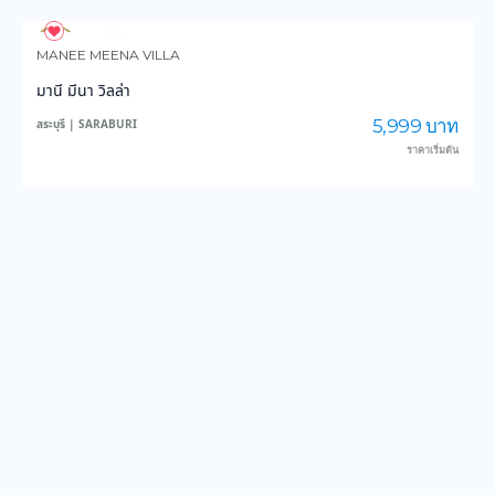
826
13,586
MANEE MEENA VILLA
มานี มีนา วิลล่า
5,999 บาท
สระบุรี | SARABURI
ราคาเริ่มต้น