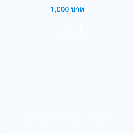
1,000 บาท
จองเลย
INGDAO KHAOYAI RESORT-อิงดาวเขาใหญ่ รีสอร์ท
INGDAO KHAOYAI RESORT อิงดาว