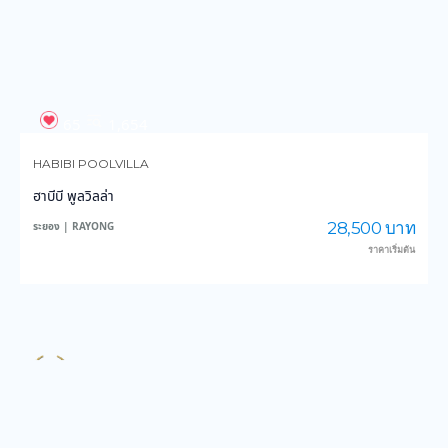
28,500 บาท
ระยอง | RAYONG
ราคาเริ่มต้น
94
2,654
SECRET TERRACE POOL VILLA RAYONG
ซีเคร็ท เทอเรซ พูลวิลล่า ระยอง
1,390 บาท
ระยอง | RAYONG