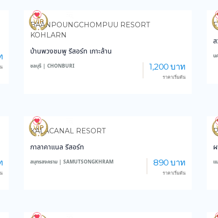
4,199
150,581
BAANPOUNGCHOMPUU RESORT
F
KOHLARN
ส
บ้านพวงชมพู รีสอร์ท เกาะล้าน
ท
น
1,200 บาท
ชลบุรี | CHONBURI
้น
ราคาเริ่มต้น
3,436
37,757
KALACANAL RESORT
กาลาคาแนล รีสอร์ท
ผ
ท
890 บาท
สมุทรสงคราม | SAMUTSONGKHRAM
แ
้น
ราคาเริ่มต้น