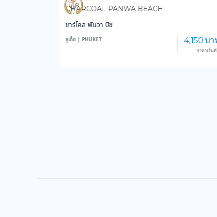
3,603
36,226
CHARCOAL PANWA BEACH
ชาร์โคล พันวา บีช
4,150 บา
ภูเก็ต | PHUKET
ราคาเริ่มต