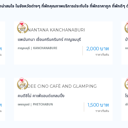
กน่าสนใจ ในจังหวัดต่างๆ ที่พักคุณภาพบริการประทับใจ ที่พักราคาถูก ที่พักดีๆ
3,891
45,871
PAE NANTANA KANCHANABURI
แพนันทนา เขื่อนศรีนครินทร์ กาญจนบุรี
บ
ท
2,000 บาท
กาญจนบุรี | KANCHANABURI
ช
้น
ราคาเริ่มต้น
3,194
29,178
KONDEE CINO CAFÈ AND GLAMPING
C
คนดีชิโน่ คาเฟ่แอนด์แกลมปิ้ง
โ
ท
1,500 บาท
เพชรบูรณ์ | PHETCHABUN
เ
้น
ราคาเริ่มต้น