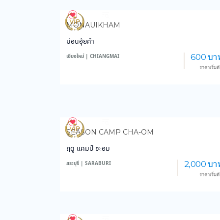
4,004
49,237
MONAUIKHAM
ม่อนอุ้ยคำ
600 บา
เชียงใหม่ | CHIANGMAI
ราคาเริ่มต
3,584
46,540
SEASON CAMP CHA-OM
ฤดู แคมป์ ชะอม
2,000 บา
สระบุรี | SARABURI
ราคาเริ่มต