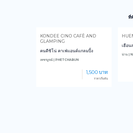
ที
A-OM
KONDEE CINO CAFÈ AND
HUE
GLAMPING
กางเต็นท์
เฮือ
คนดีชิโน่ คาเฟ่แอนด์แกลมปิ้ง
น่าน | 
เพชรบูรณ์ | PHETCHABUN
2,000 บาท
1,500 บาท
ราคาเริ่มต้น
ราคาเริ่มต้น