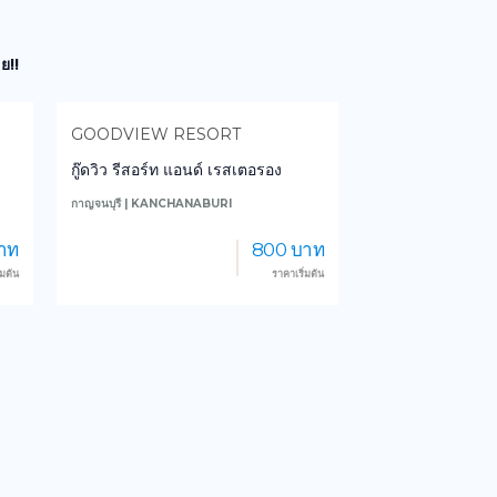
ย!!
GOODVIEW RESORT
TUL VILLA CH
กู๊ดวิว รีสอร์ท แอนด์ เรสเตอรอง
ตุล วิลล่า เชียงให
กาญจนบุรี | KANCHANABURI
เชียงใหม่ | CHIANGMA
บาท
800 บาท
่มต้น
ราคาเริ่มต้น