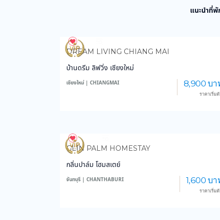
แนะนำที่พั
991
14,561
DREAM LIVING CHIANG MAI
บ้านดรีม ลิฟวิ่ง เชียงใหม่
8,900 บา
เชียงใหม่ | CHIANGMAI
ราคาเริ่มต
3,790
59,683
GLIN PALM HOMESTAY
กลิ่นปาล์ม โฮมสเตย์
1,600 บา
จันทบุรี | CHANTHABURI
ราคาเริ่มต