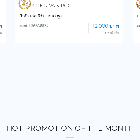
3,850
47,565
PASAK DE RIVA & POOL
M
ป่าสัก เดอ ริว่า แอนด์ พูล
ม
ท
12,000 บาท
สระบุรี | SARABURI
สร
้น
ราคาเริ่มต้น
HOT PROMOTION OF THE MONTH