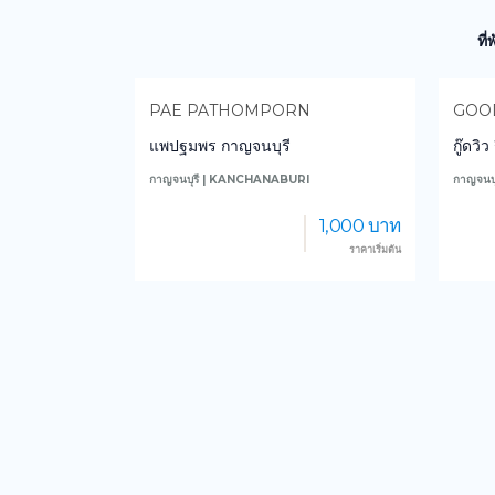
ที
PAE PATHOMPORN
GOO
แพปฐมพร กาญจนบุรี
กู๊ดวิ
กาญจนบุรี | KANCHANABURI
กาญจนบ
959 บาท
1,000 บาท
ราคาเริ่มต้น
ราคาเริ่มต้น