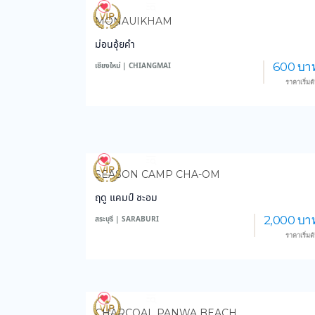
3,984
48,730
MONAUIKHAM
ม่อนอุ้ยคำ
600 บา
เชียงใหม่ | CHIANGMAI
ราคาเริ่มต
3,564
46,083
SEASON CAMP CHA-OM
ฤดู แคมป์ ชะอม
2,000 บา
สระบุรี | SARABURI
ราคาเริ่มต
3,589
35,826
CHARCOAL PANWA BEACH