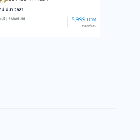
านี มีนา วิลล่า
5,999 บาท
ะบุรี | SARABURI
ราคาเริ่มต้น