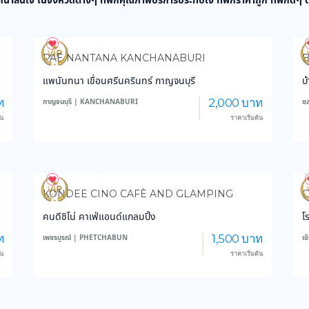
กน่าสนใจ ในจังหวัดต่างๆ ที่พักคุณภาพบริการประทับใจ ที่พักราคาถูก ที่พักดีๆ
3,877
45,448
PAE NANTANA KANCHANABURI
แพนันทนา เขื่อนศรีนครินทร์ กาญจนบุรี
บ
ท
2,000 บาท
กาญจนบุรี | KANCHANABURI
ช
้น
ราคาเริ่มต้น
3,176
28,748
KONDEE CINO CAFÈ AND GLAMPING
C
คนดีชิโน่ คาเฟ่แอนด์แกลมปิ้ง
โ
ท
1,500 บาท
เพชรบูรณ์ | PHETCHABUN
เ
้น
ราคาเริ่มต้น