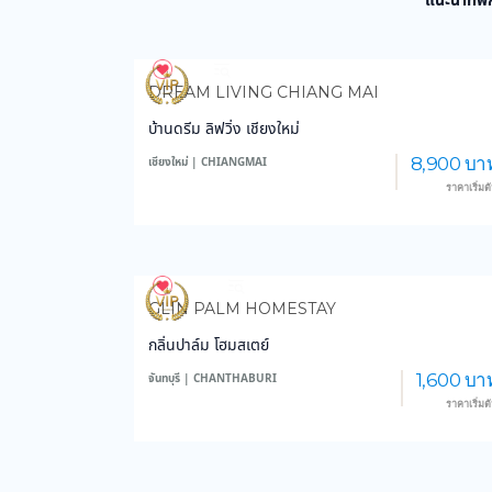
แนะนำที่พั
971
14,120
DREAM LIVING CHIANG MAI
บ้านดรีม ลิฟวิ่ง เชียงใหม่
8,900 บา
เชียงใหม่ | CHIANGMAI
ราคาเริ่มต
3,768
59,223
GLIN PALM HOMESTAY
กลิ่นปาล์ม โฮมสเตย์
1,600 บา
จันทบุรี | CHANTHABURI
ราคาเริ่มต