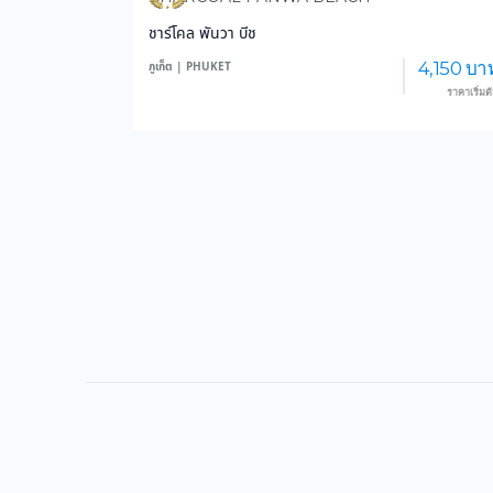
ชาร์โคล พันวา บีช
4,150 บา
ภูเก็ต | PHUKET
ราคาเริ่มต