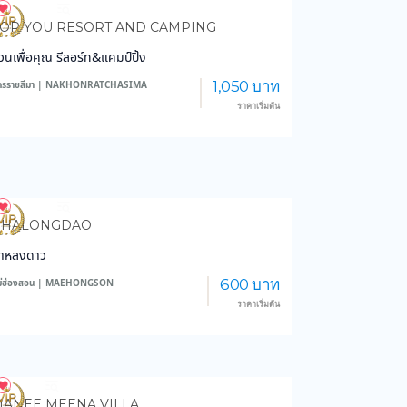
4,297
47,440
OR YOU RESORT AND CAMPING
วนเพื่อคุณ รีสอร์ท&แคมป์ปิ้ง
1,050 บาท
ครราชสีมา | NAKHONRATCHASIMA
ราคาเริ่มต้น
6,309
46,095
PHALONGDAO
าหลงดาว
600 บาท
ม่ฮ่องสอน | MAEHONGSON
ราคาเริ่มต้น
834
13,687
ANEE MEENA VILLA