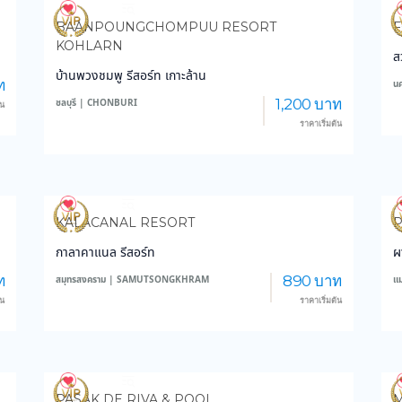
4,186
150,012
BAANPOUNGCHOMPUU RESORT
F
KOHLARN
ส
บ้านพวงชมพู รีสอร์ท เกาะล้าน
ท
น
1,200 บาท
ชลบุรี | CHONBURI
้น
ราคาเริ่มต้น
3,423
37,326
KALACANAL RESORT
กาลาคาแนล รีสอร์ท
ผ
ท
890 บาท
สมุทรสงคราม | SAMUTSONGKHRAM
แ
้น
ราคาเริ่มต้น
3,837
47,142
PASAK DE RIVA & POOL
M