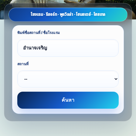
โรงแรม · รีสอร์ท · พูลวิลล่า · โฮมสเตย์ · โฮสเทล
พิมพ์ชื่อสถานที่ / ชื่อโรงแรม
สถานที่
ค้นหา