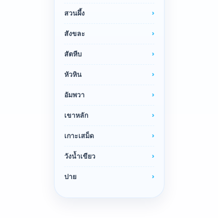
สวนผึ้ง
สังขละ
สัตหีบ
หัวหิน
อัมพวา
เขาหลัก
เกาะเสม็ด
วังน้ำเขียว
ปาย