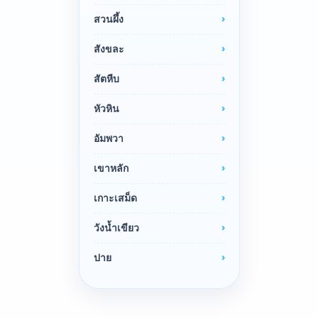
สวนผึ้ง
สังขละ
สัตหีบ
หัวหิน
อัมพวา
เขาหลัก
เกาะเสม็ด
วังน้ำเขียว
ปาย