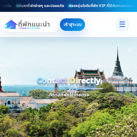
ทุกวัน
ค้นหาที่พักง่ายๆ และปลอดภัย
จองอุ่นใจกับที่พัก VIP ที่ได้รับการตรวจสอบ
☰
เข้าสู่ระบบ
Contact Directly
Trusted
Contact Dir
ติดต่อที่พักได้โดยตรง