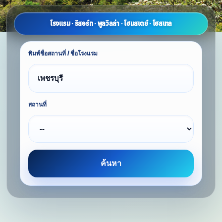
โรงแรม · รีสอร์ท · พูลวิลล่า · โฮมสเตย์ · โฮสเทล
พิมพ์ชื่อสถานที่ / ชื่อโรงแรม
สถานที่
ค้นหา