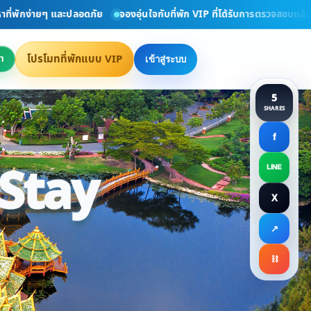
ักง่ายๆ และปลอดภัย
จองอุ่นใจกับที่พัก VIP ที่ได้รับการตรวจสอบแล้ว
ยิ
โปรโมทที่พักแบบ VIP
า
เข้าสู่ระบบ
5
SHARES
f
 Stay
LINE
X
Your Perfec
↗
⛓