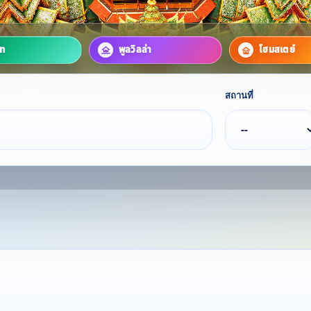
์ท
พูลวิลล่า
โฮมสเตย์
สถานที่