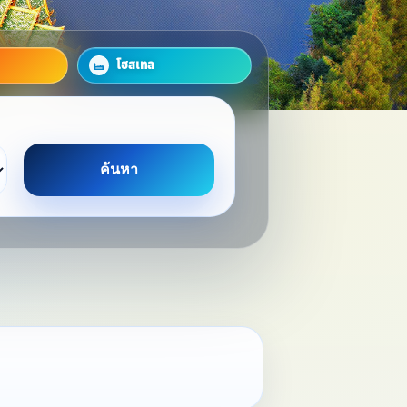
โฮสเทล
ค้นหา