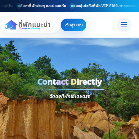
ททุกวัน
ค้นหาที่พักง่ายๆ และปลอดภัย
จองอุ่นใจกับที่พัก VIP ที่ได้รับการตรวจสอบ
☰
เข้าสู่ระบบ
Contact Directly
Trusted
Contact Dir
ติดต่อที่พักได้โดยตรง