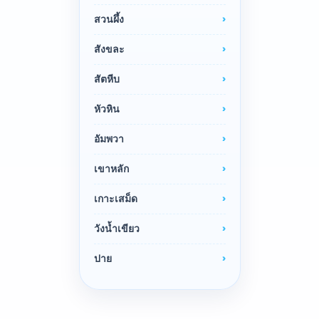
สวนผึ้ง
สังขละ
สัตหีบ
หัวหิน
อัมพวา
เขาหลัก
เกาะเสม็ด
วังน้ำเขียว
ปาย