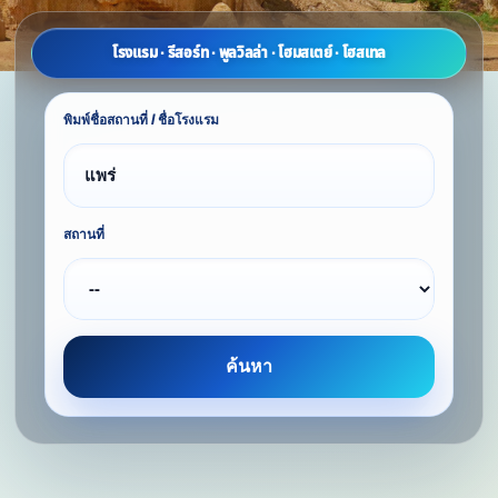
โรงแรม · รีสอร์ท · พูลวิลล่า · โฮมสเตย์ · โฮสเทล
พิมพ์ชื่อสถานที่ / ชื่อโรงแรม
สถานที่
ค้นหา