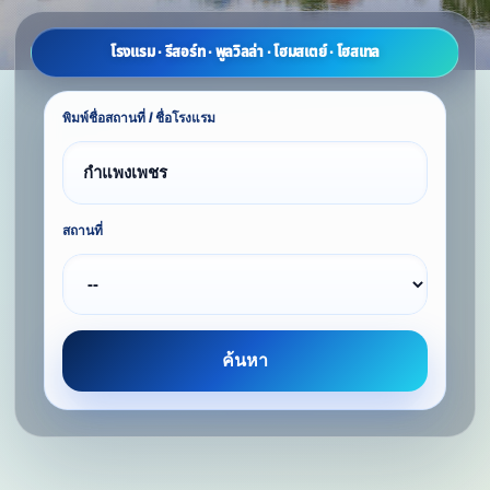
โรงแรม · รีสอร์ท · พูลวิลล่า · โฮมสเตย์ · โฮสเทล
พิมพ์ชื่อสถานที่ / ชื่อโรงแรม
สถานที่
ค้นหา