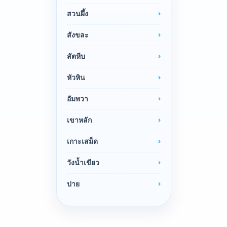
สวนผึ้ง
สังขละ
สัตหีบ
หัวหิน
อัมพวา
เขาหลัก
เกาะเสม็ด
วังน้ำเขียว
ปาย