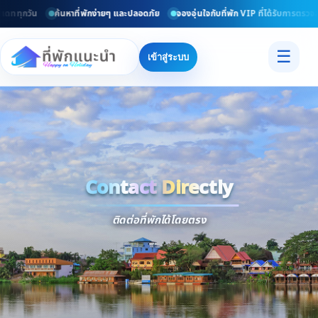
เดททุกวัน
ค้นหาที่พักง่ายๆ และปลอดภัย
จองอุ่นใจกับที่พัก VIP ที่ได้รับการตรวจส
☰
เข้าสู่ระบบ
Contact Directly
Trusted
Contact Dir
ติดต่อที่พักได้โดยตรง