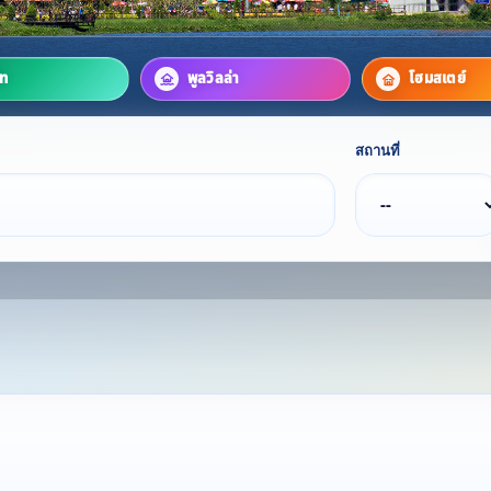
์ท
พูลวิลล่า
โฮมสเตย์
สถานที่