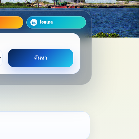
โฮสเทล
ค้นหา