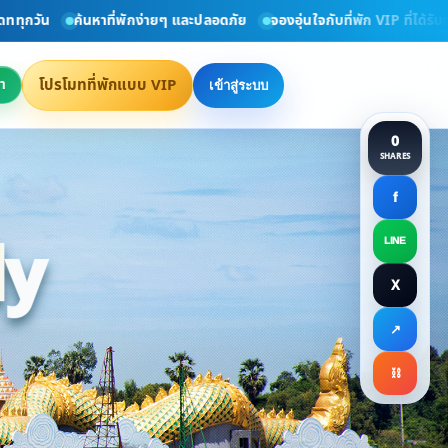
วัน
ค้นหาที่พักง่ายๆ และปลอดภัย
จองอุ่นใจกับที่พัก VIP ที่ได้รับการ
โปรโมทที่พักแบบ VIP
า
เข้าสู่ระบบ
0
SHARES
f
ly
LINE
X
ct Directly
↗
⛓