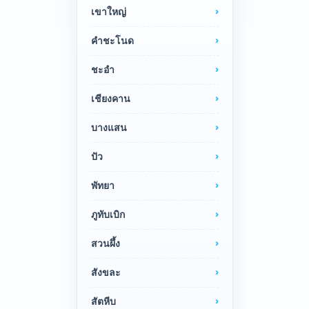
เขาใหญ่
คำชะโนด
ชะอำ
เชียงคาน
บางแสน
ปัว
พัทยา
ภูทับเบิก
สวนผึ้ง
สังขละ
สัตหีบ