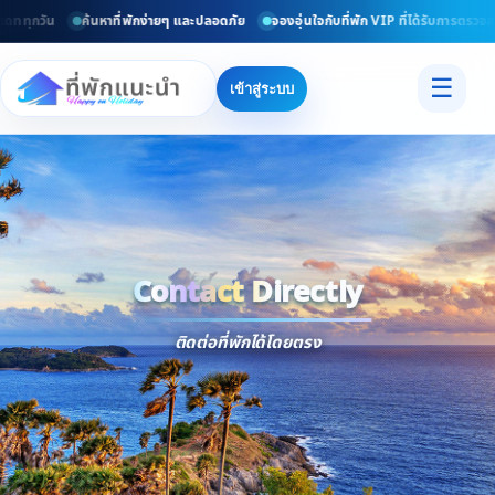
ดททุกวัน
ค้นหาที่พักง่ายๆ และปลอดภัย
จองอุ่นใจกับที่พัก VIP ที่ได้รับการตรวจสอ
☰
เข้าสู่ระบบ
Contact Directly
Trusted
Contact Dir
ติดต่อที่พักได้โดยตรง