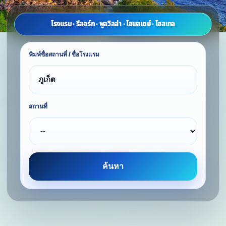
โรงแรม · รีสอร์ท · พูลวิลล่า · โฮมสเตย์ · โฮสเทล
พิมพ์ชื่อสถานที่ / ชื่อโรงแรม
สถานที่
ค้นหา