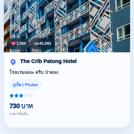
3,584
45,044
The Crib Patong Hotel
โรงแรมเดอะ คริบ ป่าตอง
ภูเก็ต | Phuket
730 บาท
ราคาเริ่มต้น