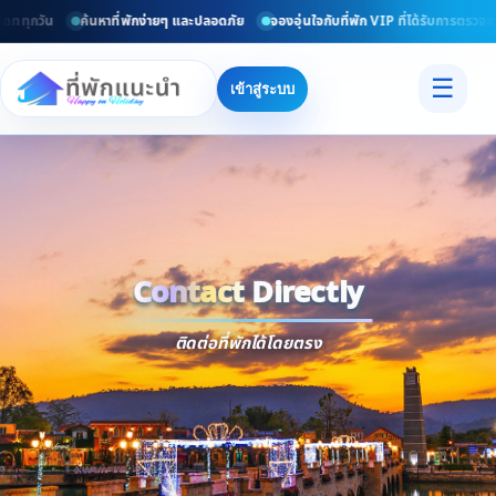
ดททุกวัน
ค้นหาที่พักง่ายๆ และปลอดภัย
จองอุ่นใจกับที่พัก VIP ที่ได้รับการตรวจส
☰
เข้าสู่ระบบ
Contact Directly
Trusted
Contact Dir
ติดต่อที่พักได้โดยตรง