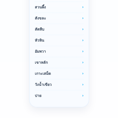
สวนผึ้ง
สังขละ
สัตหีบ
หัวหิน
อัมพวา
เขาหลัก
เกาะเสม็ด
วังน้ำเขียว
ปาย