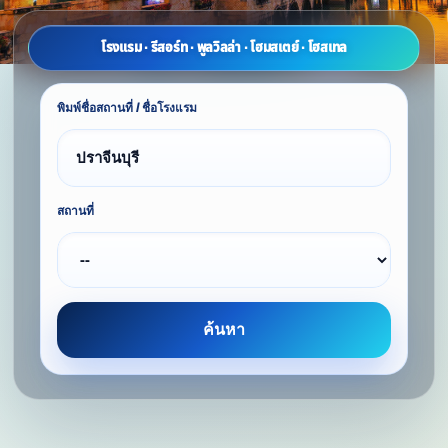
โรงแรม · รีสอร์ท · พูลวิลล่า · โฮมสเตย์ · โฮสเทล
พิมพ์ชื่อสถานที่ / ชื่อโรงแรม
สถานที่
ค้นหา