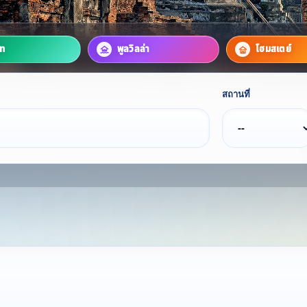
์ท
พูลวิลล่า
โฮมสเตย์
สถานที่