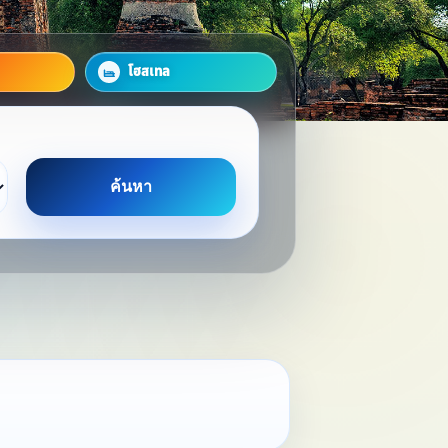
โฮสเทล
ค้นหา