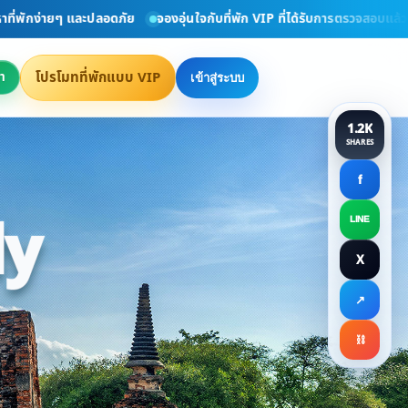
กง่ายๆ และปลอดภัย
จองอุ่นใจกับที่พัก VIP ที่ได้รับการตรวจสอบแล้ว
ยิ
โปรโมทที่พักแบบ VIP
า
เข้าสู่ระบบ
1.2K
SHARES
f
ly
LINE
X
ct Directly
↗
⛓