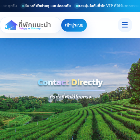
พเดททุกวัน
ค้นหาที่พักง่ายๆ และปลอดภัย
จองอุ่นใจกับที่พัก VIP ที่ได้รับการตรวจ
☰
เข้าสู่ระบบ
Contact Directly
Trusted
Contact Dir
ติดต่อที่พักได้โดยตรง