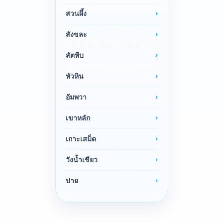
สวนผึ้ง
สังขละ
สัตหีบ
หัวหิน
อัมพวา
เขาหลัก
เกาะเสม็ด
วังน้ำเขียว
ปาย