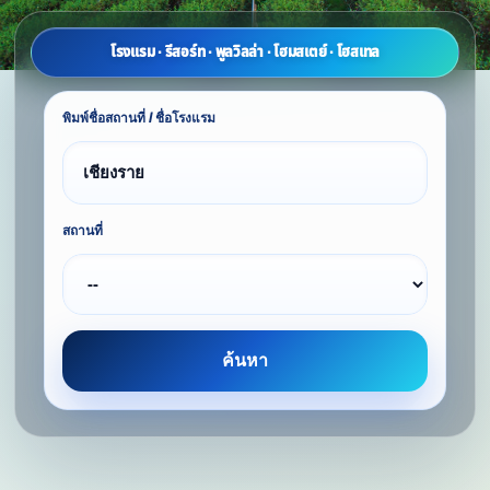
โรงแรม · รีสอร์ท · พูลวิลล่า · โฮมสเตย์ · โฮสเทล
พิมพ์ชื่อสถานที่ / ชื่อโรงแรม
สถานที่
ค้นหา