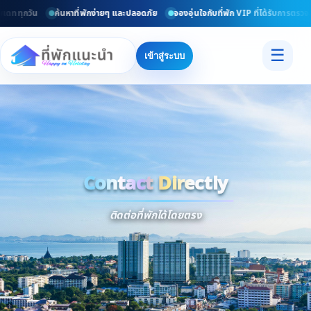
พเดททุกวัน
ค้นหาที่พักง่ายๆ และปลอดภัย
จองอุ่นใจกับที่พัก VIP ที่ได้รับการตรวจ
☰
เข้าสู่ระบบ
Contact Directly
Trusted
Contact Dir
ติดต่อที่พักได้โดยตรง