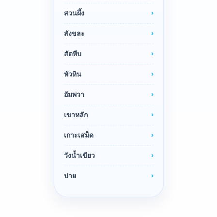
สวนผึ้ง
สังขละ
สัตหีบ
หัวหิน
อัมพวา
เขาหลัก
เกาะเสม็ด
วังน้ำเขียว
ปาย