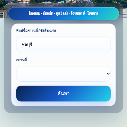
โรงแรม · รีสอร์ท · พูลวิลล่า · โฮมสเตย์ · โฮสเทล
พิมพ์ชื่อสถานที่ / ชื่อโรงแรม
สถานที่
ค้นหา