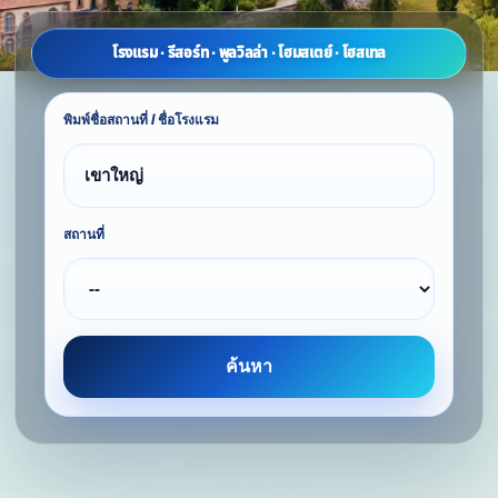
โรงแรม · รีสอร์ท · พูลวิลล่า · โฮมสเตย์ · โฮสเทล
พิมพ์ชื่อสถานที่ / ชื่อโรงแรม
สถานที่
ค้นหา