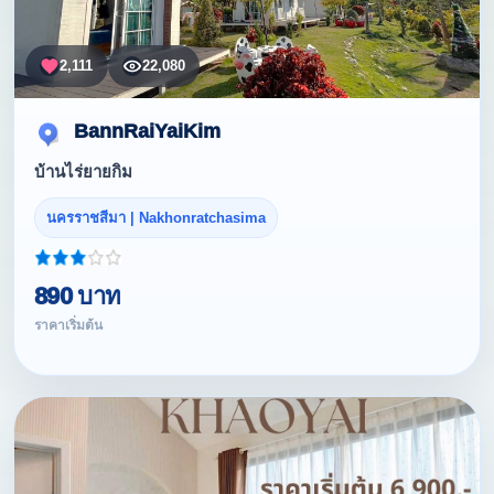
2,111
22,080
BannRaiYaiKim
บ้านไร่ยายกิม
นครราชสีมา | Nakhonratchasima
890 บาท
ราคาเริ่มต้น