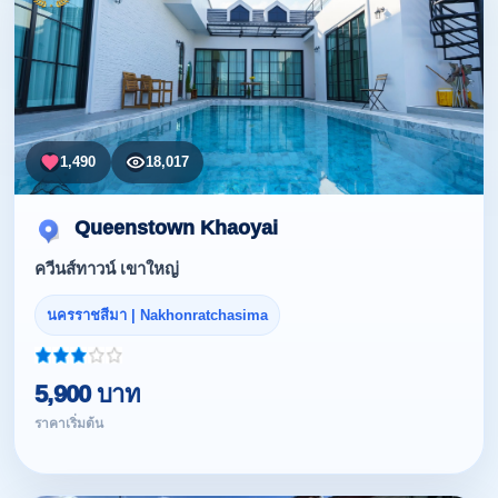
1,490
18,017
Queenstown Khaoyai
ควีนส์ทาวน์ เขาใหญ่
นครราชสีมา | Nakhonratchasima
5,900 บาท
ราคาเริ่มต้น