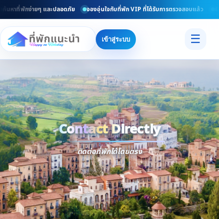
หาที่พักง่ายๆ และปลอดภัย
จองอุ่นใจกับที่พัก VIP ที่ได้รับการตรวจสอบแล้ว
ยินดี
☰
เข้าสู่ระบบ
Contact Directly
Trusted
Contact Dir
ติดต่อที่พักได้โดยตรง