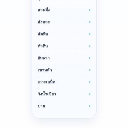
สวนผึ้ง
สังขละ
สัตหีบ
หัวหิน
อัมพวา
เขาหลัก
เกาะเสม็ด
วังน้ำเขียว
ปาย