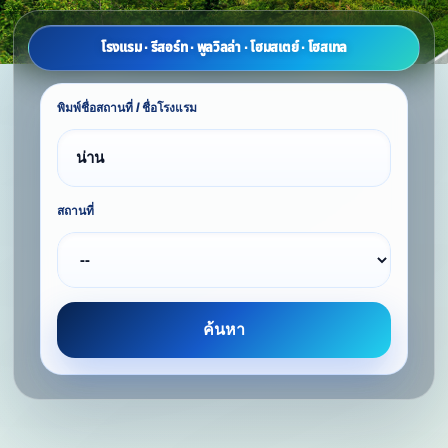
โรงแรม · รีสอร์ท · พูลวิลล่า · โฮมสเตย์ · โฮสเทล
พิมพ์ชื่อสถานที่ / ชื่อโรงแรม
สถานที่
ค้นหา