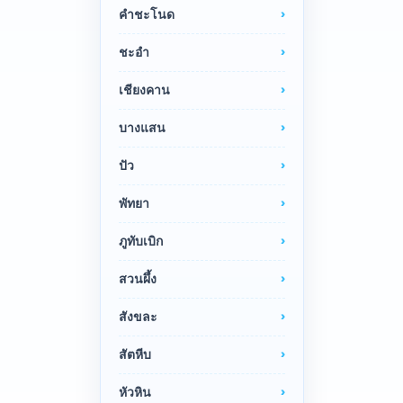
คำชะโนด
ชะอำ
เชียงคาน
บางแสน
ปัว
พัทยา
ภูทับเบิก
สวนผึ้ง
สังขละ
สัตหีบ
หัวหิน