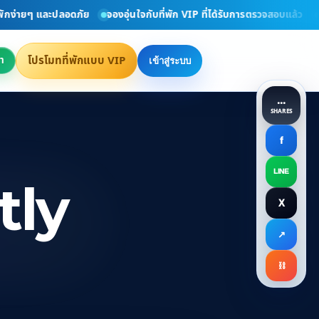
่ายๆ และปลอดภัย
จองอุ่นใจกับที่พัก VIP ที่ได้รับการตรวจสอบแล้ว
ยินดี
โปรโมทที่พักแบบ VIP
า
เข้าสู่ระบบ
...
SHARES
f
LINE
tly
X
↗
⛓