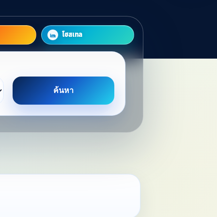
โฮสเทล
ค้นหา
t Stay