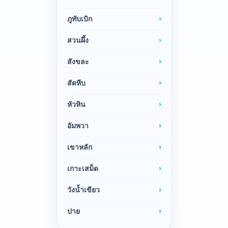
ภูทับเบิก
สวนผึ้ง
สังขละ
สัตหีบ
หัวหิน
อัมพวา
เขาหลัก
เกาะเสม็ด
วังน้ำเขียว
ปาย