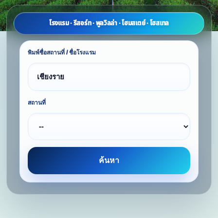
โรงแรม · รีสอร์ท · พูลวิลล่า · โฮมสเตย์ · โฮสเทล
พิมพ์ชื่อสถานที่ / ชื่อโรงแรม
สถานที่
ค้นหา