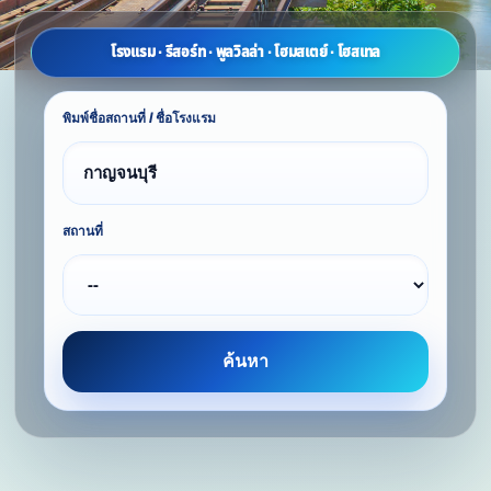
โรงแรม · รีสอร์ท · พูลวิลล่า · โฮมสเตย์ · โฮสเทล
พิมพ์ชื่อสถานที่ / ชื่อโรงแรม
สถานที่
ค้นหา