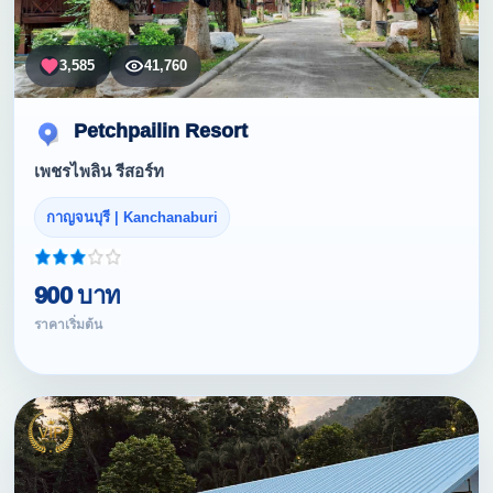
3,585
41,760
Petchpailin Resort
เพชรไพลิน รีสอร์ท
กาญจนบุรี | Kanchanaburi
900 บาท
ราคาเริ่มต้น