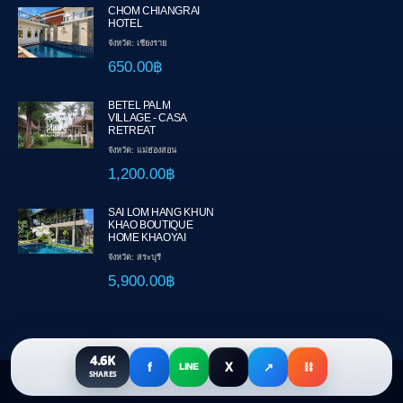
CHOM CHIANGRAI
HOTEL
จังหวัด: เชียงราย
650.00฿
BETEL PALM
VILLAGE - CASA
RETREAT
จังหวัด: แม่ฮ่องสอน
1,200.00฿
SAI LOM HANG KHUN
KHAO BOUTIQUE
HOME KHAOYAI
จังหวัด: สระบุรี
5,900.00฿
4.6K
f
X
↗
⛓
LINE
SHARES
© COPYRIGHT 2018 BY HAPPYONHOLIDAY CO., LTD. ALL RIGHTS RESERVED.