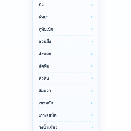
ปัว
พัทยา
ภูทับเบิก
สวนผึ้ง
สังขละ
สัตหีบ
หัวหิน
อัมพวา
เขาหลัก
เกาะเสม็ด
วังน้ำเขียว