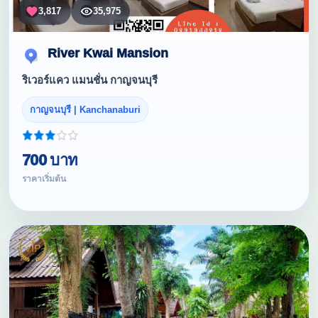
3,817
35,975
River Kwai Mansion
ริเวอร์แคว แมนชั่น กาญจนบุรี
กาญจนบุรี | Kanchanaburi
700 บาท
ราคาเริ่มต้น