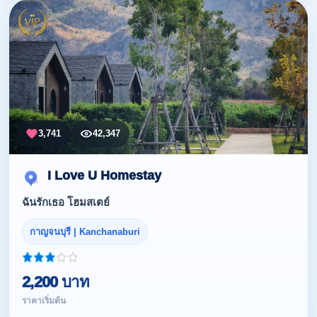
3,741
42,347
I Love U Homestay
ฉันรักเธอ โฮมสเตย์
กาญจนบุรี | Kanchanaburi
2,200 บาท
ราคาเริ่มต้น