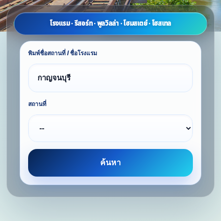
โรงแรม · รีสอร์ท · พูลวิลล่า · โฮมสเตย์ · โฮสเทล
พิมพ์ชื่อสถานที่ / ชื่อโรงแรม
สถานที่
ค้นหา