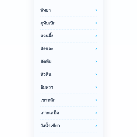
พัทยา
ภูทับเบิก
สวนผึ้ง
สังขละ
สัตหีบ
หัวหิน
อัมพวา
เขาหลัก
เกาะเสม็ด
วังน้ำเขียว