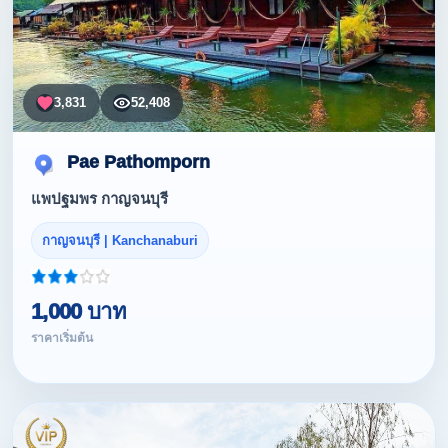
3,831
52,408
Pae Pathomporn
แพปฐมพร กาญจนบุรี
กาญจนบุรี | Kanchanaburi
1,000 บาท
ราคาเริ่มต้น