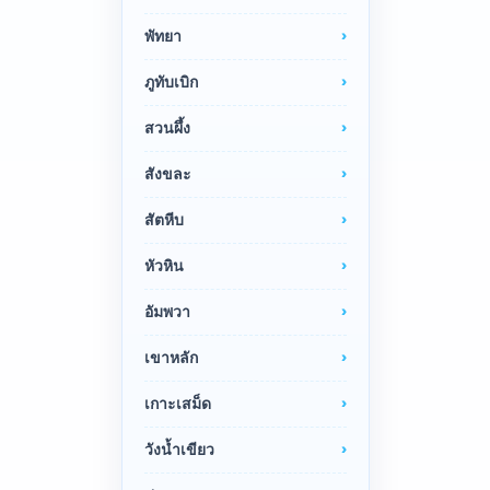
พัทยา
ภูทับเบิก
สวนผึ้ง
สังขละ
สัตหีบ
หัวหิน
อัมพวา
เขาหลัก
เกาะเสม็ด
วังน้ำเขียว