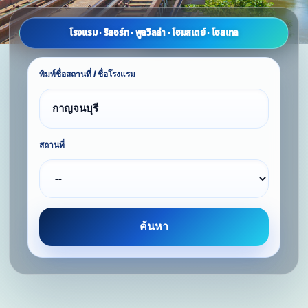
โรงแรม · รีสอร์ท · พูลวิลล่า · โฮมสเตย์ · โฮสเทล
พิมพ์ชื่อสถานที่ / ชื่อโรงแรม
สถานที่
ค้นหา