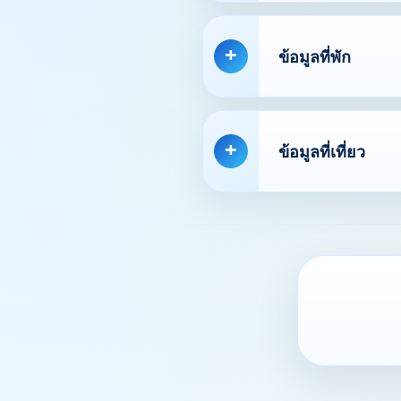
ข้อมูลที่พัก
ข้อมูลที่เที่ยว