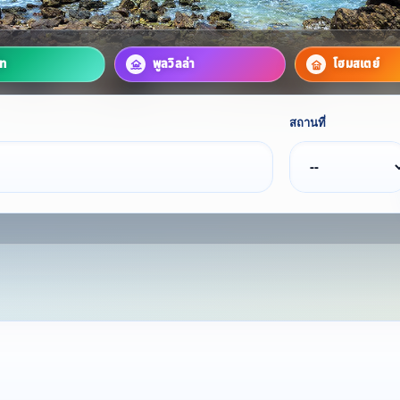
์ท
พูลวิลล่า
โฮมสเตย์
สถานที่