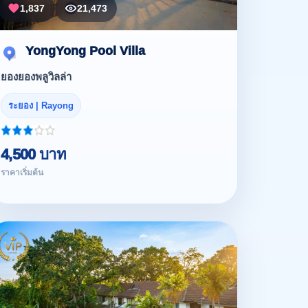
1,837
21,473
YongYong Pool Villa
ยองยองพลูวิลล่า
ระยอง | Rayong
4,500 บาท
ราคาเริ่มต้น