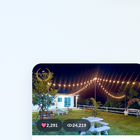
2,291
24,219