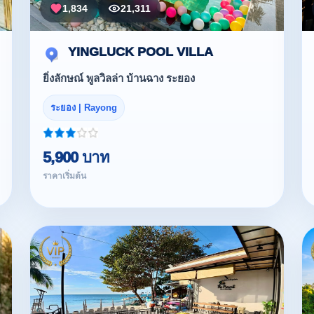
1,834
21,311
YINGLUCK POOL VILLA
ยิ่งลักษณ์ พูลวิลล่า บ้านฉาง ระยอง
ระยอง | Rayong
5,900 บาท
ราคาเริ่มต้น