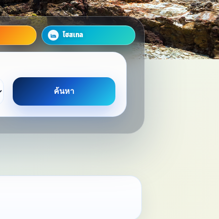
โฮสเทล
ค้นหา