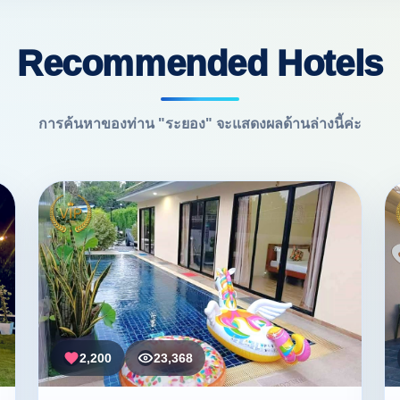
Recommended Hotels
การค้นหาของท่าน "ระยอง" จะแสดงผลด้านล่างนี้ค่ะ
2,200
23,368