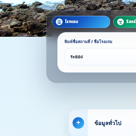
โรงแรม
รีสอร
พิมพ์ชื่อสถานที่ / ชื่อโรงแรม
ข้อมูลทั่วไป