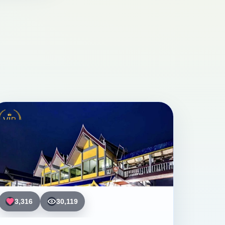
3,316
30,119