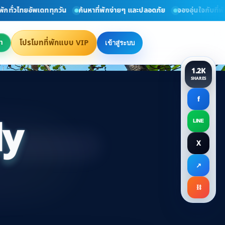
วไทยอัพเดททุกวัน
ค้นหาที่พักง่ายๆ และปลอดภัย
จองอุ่นใจกับที่พัก VIP
โปรโมทที่พักแบบ VIP
า
เข้าสู่ระบบ
1.2K
SHARES
f
ly
LINE
X
ct Directly
↗
⛓