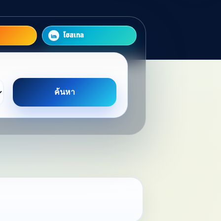
โฮสเทล
ค้นหา
 Stay
Your Perfec