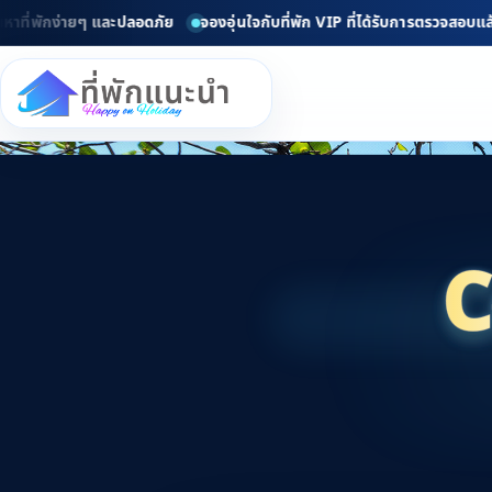
พักง่ายๆ และปลอดภัย
จองอุ่นใจกับที่พัก VIP ที่ได้รับการตรวจสอบแล้ว
ย
C