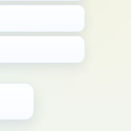
ted
ied & Truste