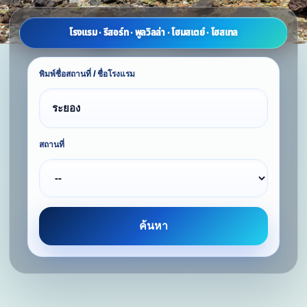
โรงแรม · รีสอร์ท · พูลวิลล่า · โฮมสเตย์ · โฮสเทล
พิมพ์ชื่อสถานที่ / ชื่อโรงแรม
สถานที่
ค้นหา