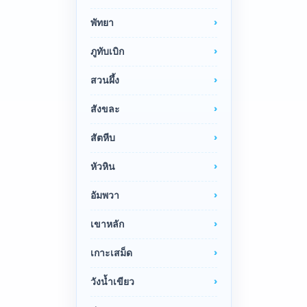
พัทยา
ภูทับเบิก
สวนผึ้ง
สังขละ
สัตหีบ
หัวหิน
อัมพวา
เขาหลัก
เกาะเสม็ด
วังน้ำเขียว